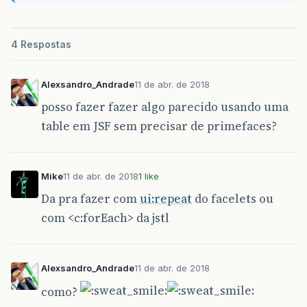
4 Respostas
Alexsandro_Andrade
11 de abr. de 2018
posso fazer fazer algo parecido usando uma
table em JSF sem precisar de primefaces?
Mike
11 de abr. de 2018
1 like
Da pra fazer com
ui:repeat
do facelets ou
com <c:forEach> da jstl
Alexsandro_Andrade
11 de abr. de 2018
como?