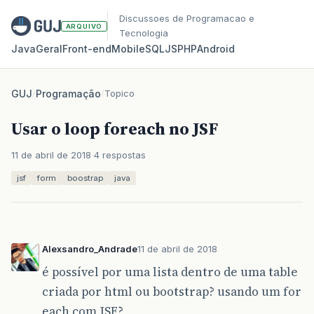
Discussoes de Programacao e
ARQUIVO
Tecnologia
Java
Geral
Front‑end
Mobile
SQL
JS
PHP
Android
GUJ
/
Programação
/
Topico
Usar o loop foreach no JSF
11 de abril de 2018
4 respostas
jsf
form
boostrap
java
Alexsandro_Andrade
11 de abril de 2018
é possível por uma lista dentro de uma table
criada por html ou bootstrap? usando um for
each com JSF?