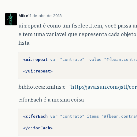
Mike
11 de abr. de 2018
ui:repeat é como um f:selectItem, você passa u
e tem uma variavel que representa cada objeto
lista
<ui:repeat
var=
"contrato"
value=
"#{bean.contr
</ui:repeat>
biblioteca: xmlns:c=“
http://java.sun.com/jstl/co
c:forEach é a mesma coisa
<c:forEach
var=
"contrato"
items=
"#{bean.contra
</c:forEach>