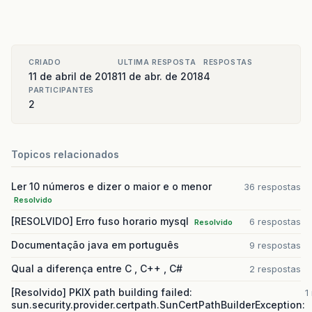
CRIADO
ULTIMA RESPOSTA
RESPOSTAS
11 de abril de 2018
11 de abr. de 2018
4
PARTICIPANTES
2
Topicos relacionados
Ler 10 números e dizer o maior e o menor
36 respostas
Resolvido
[RESOLVIDO] Erro fuso horario mysql
6 respostas
Resolvido
Documentação java em português
9 respostas
Qual a diferença entre C , C++ , C#
2 respostas
[Resolvido] PKIX path building failed:
1
sun.security.provider.certpath.SunCertPathBuilderException: