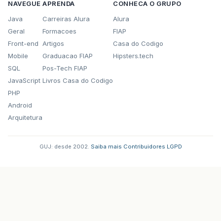
NAVEGUE
APRENDA
CONHECA O GRUPO
Java
Carreiras Alura
Alura
Geral
Formacoes
FIAP
Front-end
Artigos
Casa do Codigo
Mobile
Graduacao FIAP
Hipsters.tech
SQL
Pos-Tech FIAP
JavaScript
Livros Casa do Codigo
PHP
Android
Arquitetura
GUJ: desde 2002.
·
Saiba mais
·
Contribuidores
·
LGPD