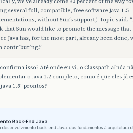
ically, we’ve already come 90 percent of the way t
ng several full, compatible, free software Java 1.5
ementations, without Sun’s support,” Topic said. “I
k that Sun would like to promote the message that
ce Java has, for the most part, already been done, 
 contributing.”
onfirma isso? Até onde eu vi, o Classpath ainda 
ementar o Java 1.2 completo, como é que eles já 
java 1.5” prontos?
ento Back-End Java
m desenvolvimento back-end Java: dos fundamentos à arquitetura de