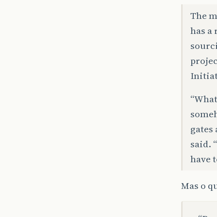
The m
has a
sourc
projec
Initia
“What 
someh
gates 
said. 
have 
Mas o qu