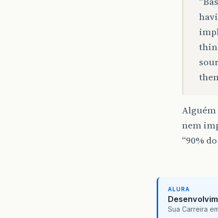
“Bas
havi
impl
thin
sour
them
Alguém c
nem impl
“90% do 
ALURA
Desenvolvim
Sua Carreira e