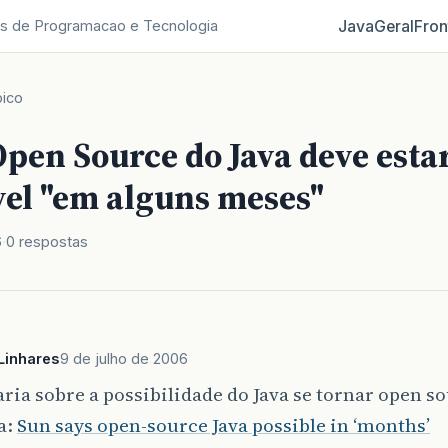
Java
Geral
Fron
s de Programacao e Tecnologia
ico
pen Source do Java deve esta
vel "em alguns meses"
6
0 respostas
Linhares
9 de julho de 2006
aria sobre a possibilidade do Java se tornar open s
a:
Sun says open-source Java possible in ‘months’