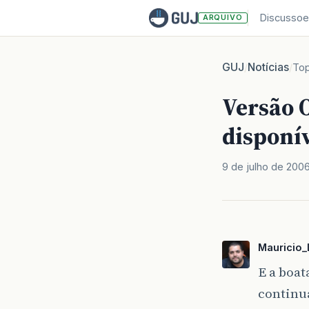
Discussoe
ARQUIVO
GUJ
Notícias
/
/
Top
Versão O
disponí
9 de julho de 200
Mauricio_
E a boat
continu