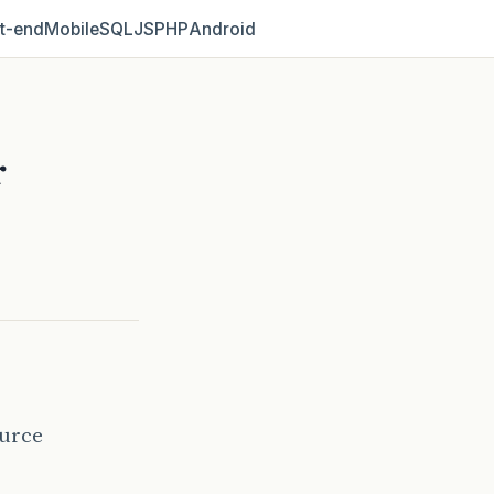
t‑end
Mobile
SQL
JS
PHP
Android
r
ource