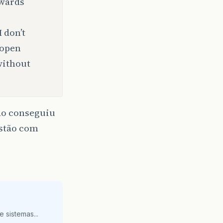
owards
 don’t
 open
without
não conseguiu
estão com
 sistemas...