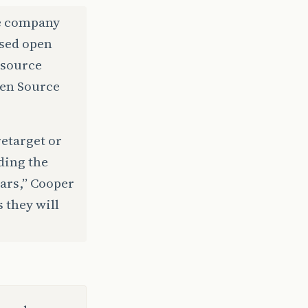
he company
osed open
-source
Open Source
retarget or
ding the
ears,” Cooper
s they will