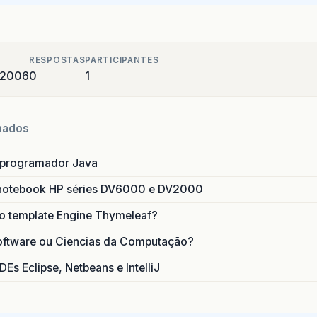
RESPOSTAS
PARTICIPANTES
e 2006
0
1
nados
 programador Java
notebook HP séries DV6000 e DV2000
do template Engine Thymeleaf?
oftware ou Ciencias da Computação?
DEs Eclipse, Netbeans e IntelliJ