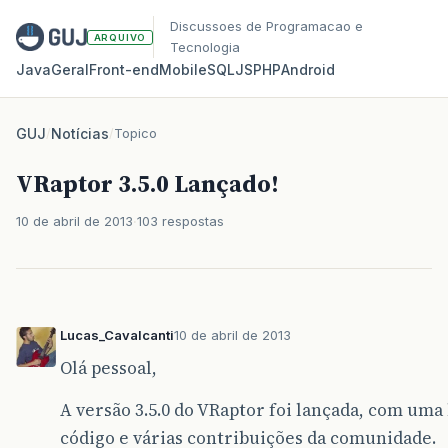
Discussoes de Programacao e
ARQUIVO
Tecnologia
Java
Geral
Front‑end
Mobile
SQL
JS
PHP
Android
GUJ
/
Notícias
/
Topico
VRaptor 3.5.0 Lançado!
10 de abril de 2013
103 respostas
Lucas_Cavalcanti
10 de abril de 2013
Olá pessoal,
A versão 3.5.0 do VRaptor foi lançada, com uma
código e várias contribuições da comunidade.