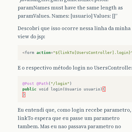
paramNames must have the same length as
paramValues. Names: [usuario] Values: []”
Descobri que isso ocorre nessa linha da minha
view do jsp:
<
form
action
=
"${linkTo[UsersController].login}
E o respectivo método login no UsersController
@Post
@Path
(
"/login"
)
public
void
login
(
Usuario
usuario
)
{
}
Eu entendi que, como login recebe parametro,
linkTo espera que eu passe um parametro
tambem. Mas eu nao passava parametro no