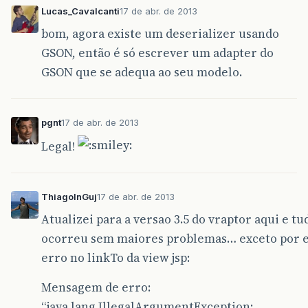
Lucas_Cavalcanti
17 de abr. de 2013
bom, agora existe um deserializer usando
GSON, então é só escrever um adapter do
GSON que se adequa ao seu modelo.
pgnt
17 de abr. de 2013
Legal!
ThiagoInGuj
17 de abr. de 2013
Atualizei para a versao 3.5 do vraptor aqui e tu
ocorreu sem maiores problemas… exceto por 
erro no linkTo da view jsp:
Mensagem de erro:
“java.lang.IllegalArgumentException: