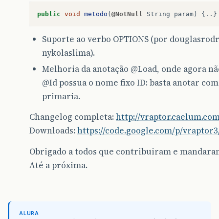
public
void
metodo
(
@NotNull
String
param
)
{..}
Suporte ao verbo OPTIONS (por douglasrodr
nykolaslima).
Melhoria da anotação
@Load
, onde agora nã
@Id
possua o nome fixo ID: basta anotar co
primaria.
Changelog completa:
http://vraptor.caelum.com
Downloads:
https://code.google.com/p/vraptor3
Obrigado a todos que contribuiram e mandara
Até a próxima.
ALURA