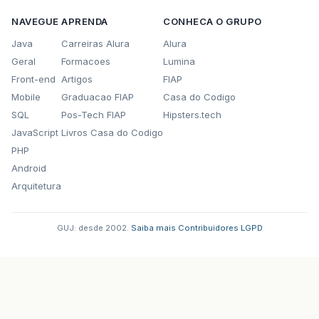
NAVEGUE
APRENDA
CONHECA O GRUPO
Java
Carreiras Alura
Alura
Geral
Formacoes
Lumina
Front-end
Artigos
FIAP
Mobile
Graduacao FIAP
Casa do Codigo
SQL
Pos-Tech FIAP
Hipsters.tech
JavaScript
Livros Casa do Codigo
PHP
Android
Arquitetura
GUJ: desde 2002.
·
Saiba mais
·
Contribuidores
·
LGPD