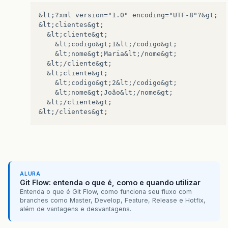
&lt;?xml version="1.0" encoding="UTF-8"?&gt;

&lt;clientes&gt;

  &lt;cliente&gt;

    &lt;codigo&gt;1&lt;/codigo&gt;

    &lt;nome&gt;Maria&lt;/nome&gt;

  &lt;/cliente&gt;

  &lt;cliente&gt;

    &lt;codigo&gt;2&lt;/codigo&gt;

    &lt;nome&gt;João&lt;/nome&gt;

  &lt;/cliente&gt;

ALURA
Git Flow: entenda o que é, como e quando utilizar
Entenda o que é Git Flow, como funciona seu fluxo com
branches como Master, Develop, Feature, Release e Hotfix,
além de vantagens e desvantagens.