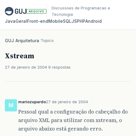
Discussoes de Programacao e
ARQUIVO
Tecnologia
Java
Geral
Front‑end
Mobile
SQL
JS
PHP
Android
GUJ
/
Arquitetura
/
Topico
Xstream
27 de janeiro de 2004
9 respostas
mariozupardo
27 de janeiro de 2004
M
Pessoal qual a configuração do cabeçalho do
arquivo XML para utilizar com xstream, o
arquivo abaixo está gerando erro.