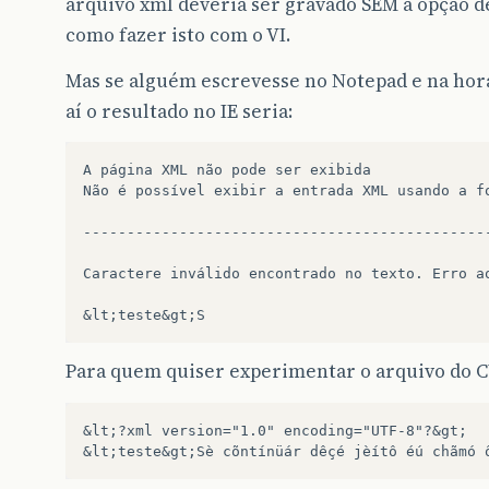
arquivo xml deveria ser gravado SEM a opção d
como fazer isto com o VI.
Mas se alguém escrevesse no Notepad e na hor
aí o resultado no IE seria:
A página XML não pode ser exibida 
Não é possível exibir a entrada XML usando a f
----------------------------------------------
Caractere inválido encontrado no texto. Erro a
&lt;teste&gt;S
Para quem quiser experimentar o arquivo do C
&lt;?xml version="1.0" encoding="UTF-8"?&gt;
