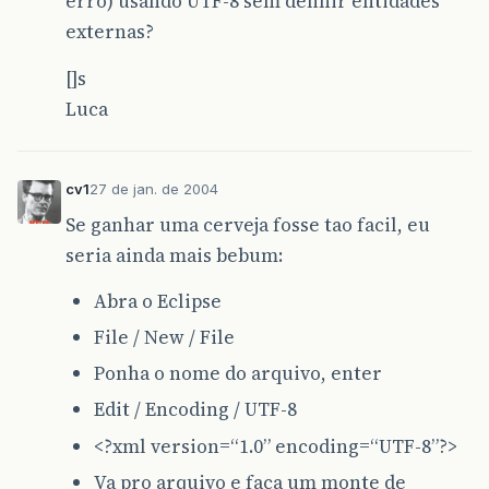
erro) usando UTF-8 sem definir entidades
externas?
[]s
Luca
cv1
27 de jan. de 2004
Se ganhar uma cerveja fosse tao facil, eu
seria ainda mais bebum:
Abra o Eclipse
File / New / File
Ponha o nome do arquivo, enter
Edit / Encoding / UTF-8
<?xml version=“1.0” encoding=“UTF-8”?>
Va pro arquivo e faca um monte de