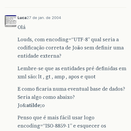
Luca
27 de jan. de 2004
Olá
Louds, com encoding=“UTF-8” qual seria a
codificação correta de Jo
ã
o sem definir uma
entidade externa?
Lembre-se que as entidades pré definidas em
xml são: lt , gt , amp , apos e quot
E como ficaria numa eventual base de dados?
Seria algo como abaixo?
Jo&
atilde
;o
Penso que é mais fácil usar logo
encoding=“ISO-8859-1” e esquecer os