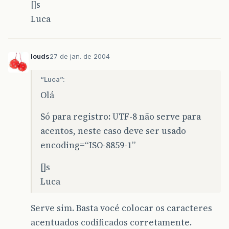
[]s
Luca
louds
27 de jan. de 2004
“Luca”:
Olá
Só para registro: UTF-8 não serve para
acentos, neste caso deve ser usado
encoding=“ISO-8859-1”
[]s
Luca
Serve sim. Basta vocé colocar os caracteres
acentuados codificados corretamente.