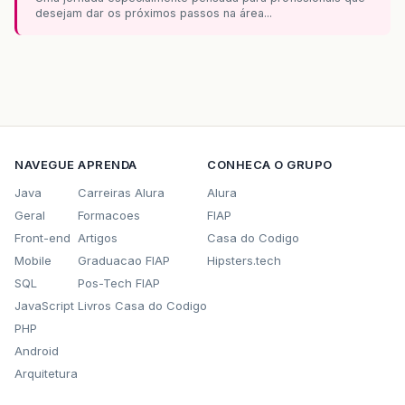
desejam dar os próximos passos na área...
NAVEGUE
APRENDA
CONHECA O GRUPO
Java
Carreiras Alura
Alura
Geral
Formacoes
FIAP
Front-end
Artigos
Casa do Codigo
Mobile
Graduacao FIAP
Hipsters.tech
SQL
Pos-Tech FIAP
JavaScript
Livros Casa do Codigo
PHP
Android
Arquitetura