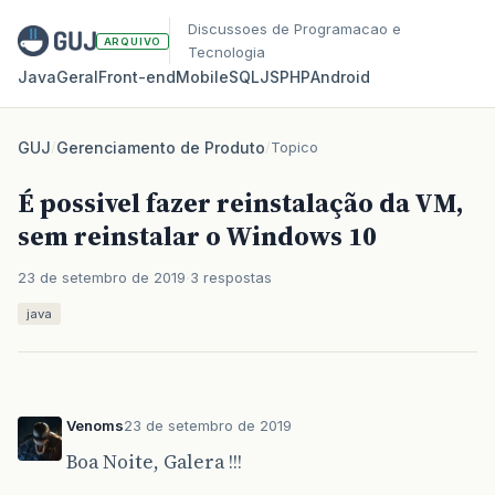
Discussoes de Programacao e
ARQUIVO
Tecnologia
Java
Geral
Front‑end
Mobile
SQL
JS
PHP
Android
GUJ
/
Gerenciamento de Produto
/
Topico
É possivel fazer reinstalação da VM,
sem reinstalar o Windows 10
23 de setembro de 2019
3 respostas
java
Venoms
23 de setembro de 2019
Boa Noite, Galera !!!