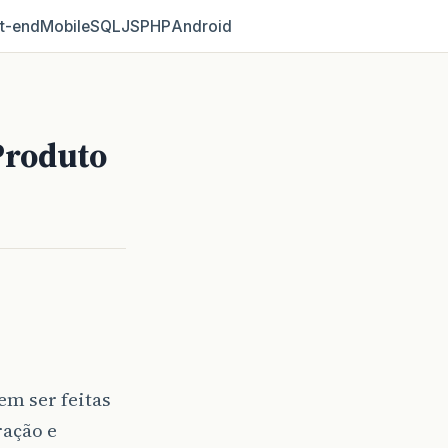
t‑end
Mobile
SQL
JS
PHP
Android
Produto
em ser feitas
ração e