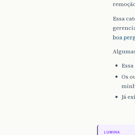
remoção
Essa cat
gerenci
boa per
Algumas 
Essa
Os o
minh
Já ex
LUMINA