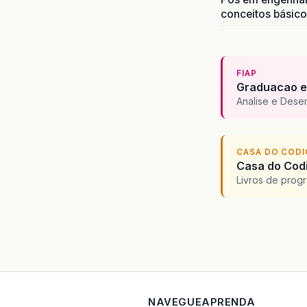
conceitos básic
FIAP
Graduacao e
Analise e Dese
CASA DO COD
Casa do Codi
Livros de progr
NAVEGUE
APRENDA