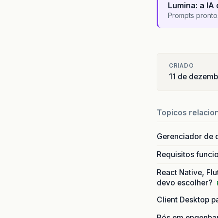
Lumina: a IA 
Prompts pronto
CRIADO
11 de dezemb
Topicos relacio
Gerenciador de 
Requisitos funci
React Native, Flu
devo escolher?
Client Desktop p
Pós em engenhari