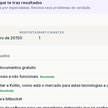
que te traz resultados
s por especialistas. Resolva seus problemas de verdade.
RESPOSTAS
PARTICIPANTES
ro de 2015
0
1
nados
documentos gratuito
onais e não funcionais
Resolvido
tter e Kotlin, como está o mercado para estas tecnologias e 
Resolvido
ara bitbucket
a de software para um engenheiro eletrecista que só conhe