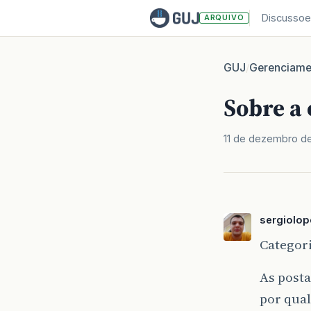
Discussoe
ARQUIVO
GUJ
Gerenciame
/
Sobre a
11 de dezembro d
sergiolop
Categor
As posta
por qual