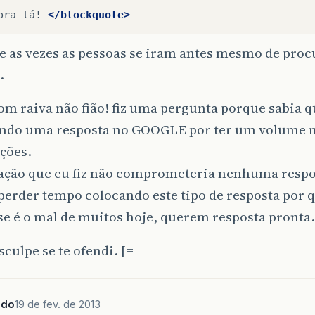
pra
lá!
</blockquote>
e as vezes as pessoas se iram antes mesmo de pro
…
om raiva não fião! fiz uma pergunta porque sabia qu
ndo uma resposta no GOOGLE por ter um volume 
ções.
ração que eu fiz não comprometeria nenhuma respo
perder tempo colocando este tipo de resposta por 
e é o mal de muitos hoje, querem resposta pronta.
culpe se te ofendi. [=
ado
19 de fev. de 2013