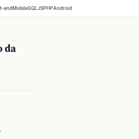
t‑end
Mobile
SQL
JS
PHP
Android
o da
?