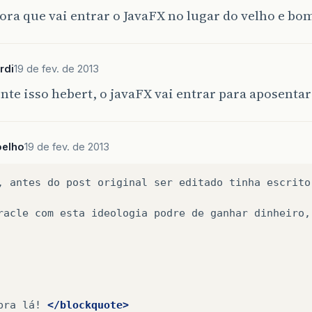
ora que vai entrar o JavaFX no lugar do velho e bo
rdi
19 de fev. de 2013
te isso hebert, o javaFX vai entrar para aposentar
oelho
19 de fev. de 2013
,
antes
do
post
original
ser
editado
tinha
escrito
racle
com
esta
ideologia
podre
de
ganhar
dinheiro,
pra
lá!
</blockquote>