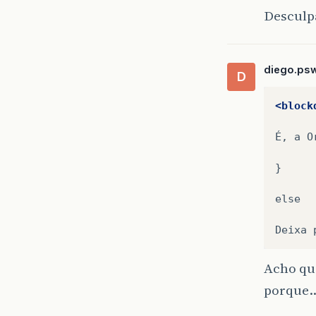
Desculpa
diego.ps
D
<block
É,
a
O
}

else

Deixa
Acho qu
porque