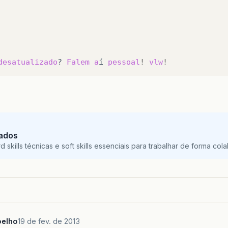
desatualizado
?
Falem
a
í
pessoal
!
vlw
!
Dados
skills técnicas e soft skills essenciais para trabalhar de forma colab
oelho
19 de fev. de 2013