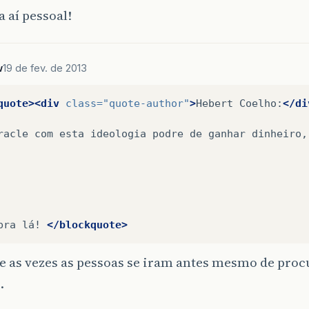
 aí pessoal!
w
19 de fev. de 2013
quote><div
class=
"quote-author"
>
Hebert
Coelho:
</di
racle
com
esta
ideologia
podre
de
ganhar
dinheiro,
pra
lá!
</blockquote>
e as vezes as pessoas se iram antes mesmo de pro
…