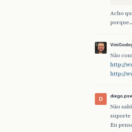
Acho qu
porque
ViniGodo
Não con
http://
http://
diego.ps
D
Não sab
suporte
Eu pens