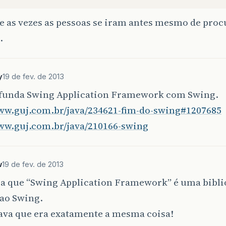
e as vezes as pessoas se iram antes mesmo de pro
…
y
19 de fev. de 2013
funda Swing Application Framework com Swing.
www.guj.com.br/java/234621-fim-do-swing#1207685
www.guj.com.br/java/210166-swing
w
19 de fev. de 2013
ia que “Swing Application Framework” é uma bibli
 ao Swing.
ava que era exatamente a mesma coisa!