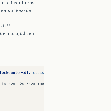
e ia ficar horas
monstruoso de
sta!!
que não ajuda em
lockquote><div
class=
"quote-author"
>
Hebert
Coelho:
ferrou
nós
Programadores
JAVA!
