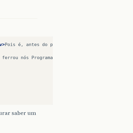
v>
Pois
é,
antes
do
post
original
ser
editado
tinha
ferrou
nós
Programadores
JAVA!

curar saber um