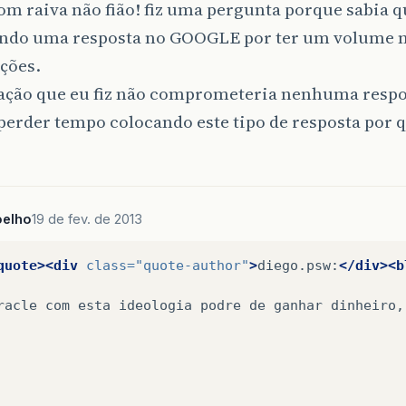
om raiva não fião! fiz uma pergunta porque sabia qu
ndo uma resposta no GOOGLE por ter um volume 
ções.
ração que eu fiz não comprometeria nenhuma respo
perder tempo colocando este tipo de resposta por 
oelho
19 de fev. de 2013
quote><div
class=
"quote-author"
>
diego.psw:
</div><b
racle
com
esta
ideologia
podre
de
ganhar
dinheiro,