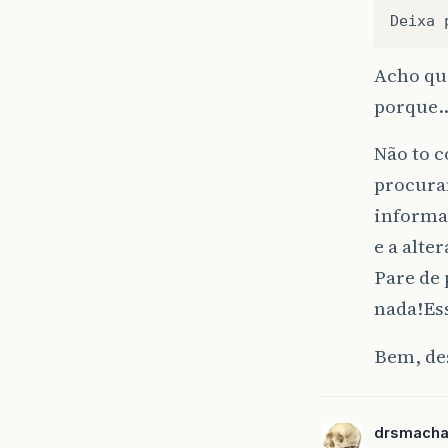
Deixa
Acho qu
porque
Não to c
procura
informa
e a alte
Pare de 
nada!Ess
Bem, des
drsmach