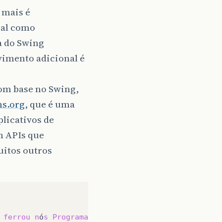
 mais é
ial como
a do Swing
imento adicional é
com base no Swing,
ns.org
, que é uma
licativos de
m APIs que
uitos outros
ferrou
n
ó
s
Programadores
JAVA
!