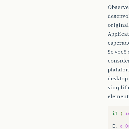
Observe
desenvol
original
Applica
esperad
Se você 
consider
platafo
desktop
simplifi
elemento
if
(
i
É,
a
O