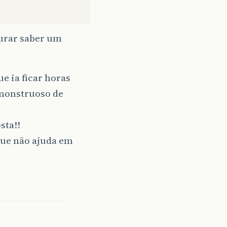
curar saber um
e ia ficar horas
monstruoso de
sta!!
que não ajuda em