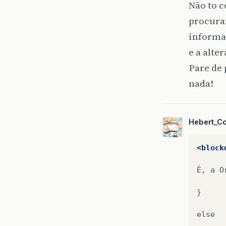
Não to c
procura
informa
e a alte
Pare de 
nada!
Hebert_C
<block
É,
a
O
}

else
