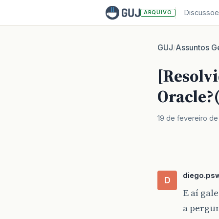
Discussoe
ARQUIVO
GUJ
Assuntos Ge
/
[Resolv
Oracle?(
19 de fevereiro de
diego.ps
D
E aí gal
a pergun