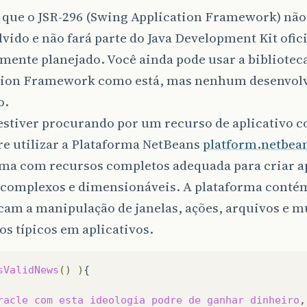
 que o JSR-296 (Swing Application Framework) não
vido e não fará parte do Java Development Kit ofic
mente planejado. Você ainda pode usar a bibliotec
tion Framework como está, mas nenhum desenvolv
o.
estiver procurando por um recurso de aplicativo 
e utilizar a Plataforma NetBeans
platform.netbea
rma com recursos completos adequada para criar ap
 complexos e dimensionáveis. A plataforma conté
cam a manipulação de janelas, ações, arquivos e m
s típicos em aplicativos.
sValidNews
()
)
{

racle
com
esta
ideologia
podre
de
ganhar
dinheiro
,