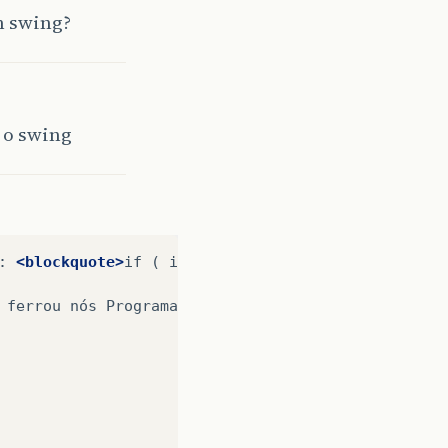
m swing?
 o swing
:
<blockquote>
if
(
isValidNews()
){

ferrou
nós
Programadores
JAVA!
