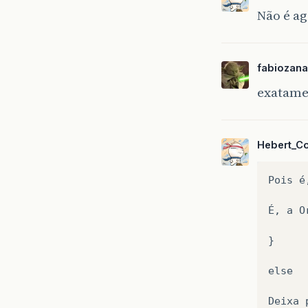
Não é ag
fabiozana
exatamen
Hebert_C
Pois
é
É,
a
O
}

else

Deixa