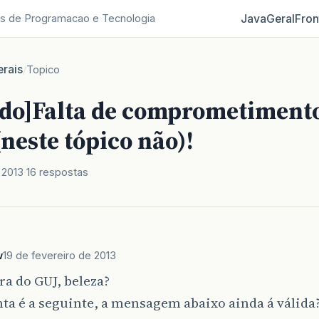
Java
Geral
Fron
s de Programacao e Tecnologia
rais
/
Topico
ido]Falta de comprometiment
neste tópico não)!
 2013
16 respostas
w
19 de fevereiro de 2013
era do GUJ, beleza?
ta é a seguinte, a mensagem abaixo ainda á válida