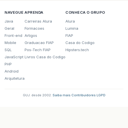
NAVEGUE
APRENDA
CONHECA O GRUPO
Java
Carreiras Alura
Alura
Geral
Formacoes
Lumina
Front-end
Artigos
FIAP
Mobile
Graduacao FIAP
Casa do Codigo
SQL
Pos-Tech FIAP
Hipsters.tech
JavaScript
Livros Casa do Codigo
PHP
Android
Arquitetura
GUJ: desde 2002.
·
Saiba mais
·
Contribuidores
·
LGPD