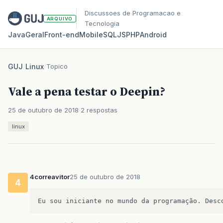
Discussoes de Programacao e
ARQUIVO
Tecnologia
Java
Geral
Front‑end
Mobile
SQL
JS
PHP
Android
GUJ
/
Linux
/
Topico
Vale a pena testar o Deepin?
25 de outubro de 2018
2 respostas
linux
4correavitor
25 de outubro de 2018
4