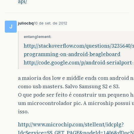
api/
juliocbq
10 de set. de 2012
J
entanglement:
http://stackoverflow.com/questions/3235640/s
programming-on-android-beagleboard
http://code.google.com/p/android-serialport-
a maioria dos low e middle ends com android 
como usb masters. Salvo Samsung S2 e S3.
O que pode ser feito é construir um pequeno
um microcontrolador pic. A microship possui 
isso.
http://www.microchip.com/stellent/idcplg?
IdcService=SS_GET_PAGE&nodeId=1406&dDoc