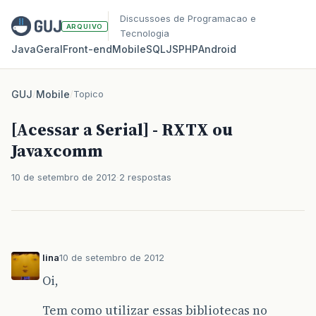
Discussoes de Programacao e
ARQUIVO
Tecnologia
Java
Geral
Front‑end
Mobile
SQL
JS
PHP
Android
GUJ
/
Mobile
/
Topico
[Acessar a Serial] - RXTX ou
Javaxcomm
10 de setembro de 2012
2 respostas
lina
10 de setembro de 2012
Oi,
Tem como utilizar essas bibliotecas no