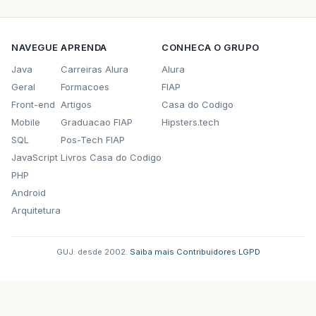
NAVEGUE
APRENDA
CONHECA O GRUPO
Java
Carreiras Alura
Alura
Geral
Formacoes
FIAP
Front-end
Artigos
Casa do Codigo
Mobile
Graduacao FIAP
Hipsters.tech
SQL
Pos-Tech FIAP
JavaScript
Livros Casa do Codigo
PHP
Android
Arquitetura
GUJ: desde 2002.
·
Saiba mais
·
Contribuidores
·
LGPD