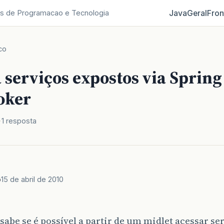
Java
Geral
Fron
s de Programacao e Tecnologia
co
 serviços expostos via Spring
oker
1 resposta
b
15 de abril de 2010
abe se é possível a partir de um midlet acessar se