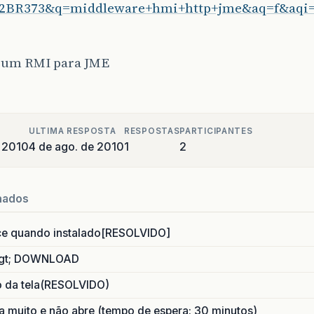
2BR373&q=middleware+hmi+http+jme&aq=f&aqi=
 um RMI para JME
ULTIMA RESPOSTA
RESPOSTAS
PARTICIPANTES
e 2010
4 de ago. de 2010
1
2
nados
ce quando instalado[RESOLVIDO]
gt; DOWNLOAD
o da tela(RESOLVIDO)
 muito e não abre (tempo de espera: 30 minutos)