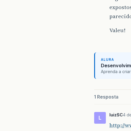
expostos
parecid
Valeu!
ALURA
Desenvolvim
Aprenda a criar
1 Resposta
luizSC
4 d
L
http://