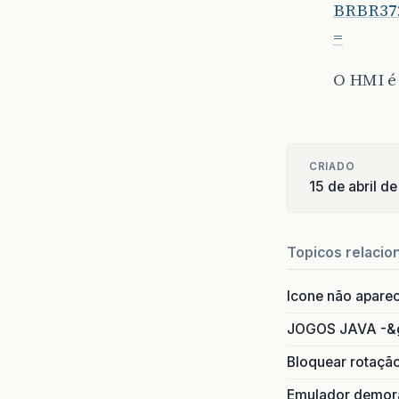
BRBR37
=
O HMI é
CRIADO
15 de abril d
Topicos relacio
Icone não apare
JOGOS JAVA -&
Bloquear rotaçã
Emulador demora