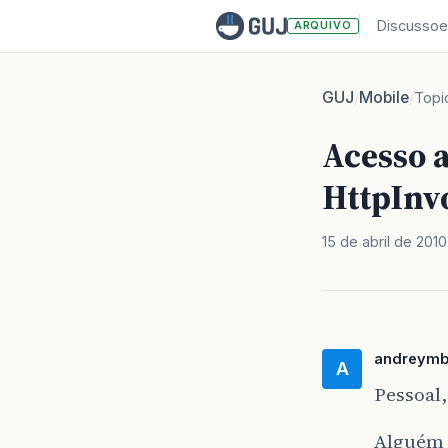
Discussoe
ARQUIVO
GUJ
Mobile
/
/
Topi
Acesso a
HttpInv
15 de abril de 2010
andreym
A
Pessoal,
Alguém s