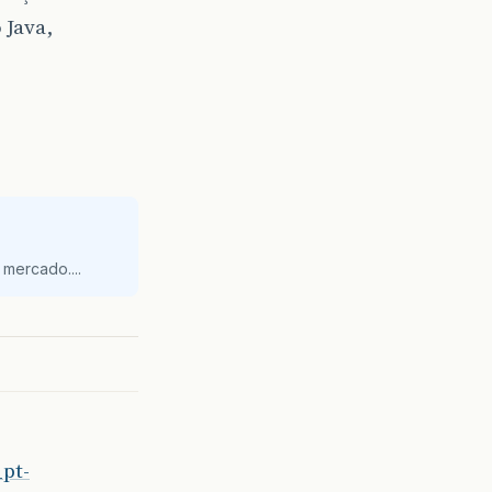
 Java,
mercado....
pt-