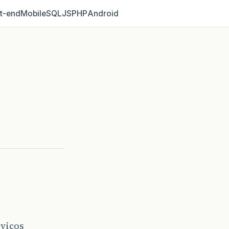
t‑end
Mobile
SQL
JS
PHP
Android
rviços