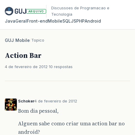
Discussoes de Programacao e
ARQUIVO
Tecnologia
Java
Geral
Front‑end
Mobile
SQL
JS
PHP
Android
GUJ
/
Mobile
/
Topico
Action Bar
4 de fevereiro de 2012
10 respostas
Schoker
4 de fevereiro de 2012
Bom dia pessoal,
Alguem sabe como criar uma action bar no
android?