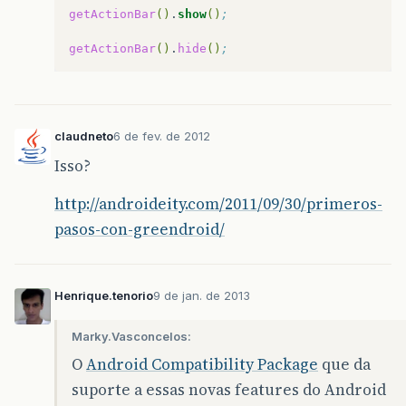
getActionBar
()
.
show
()
;
getActionBar
()
.
hide
()
;
claudneto
6 de fev. de 2012
Isso?
http://androideity.com/2011/09/30/primeros-
pasos-con-greendroid/
Henrique.tenorio
9 de jan. de 2013
Marky.Vasconcelos:
O
Android Compatibility Package
que da
suporte a essas novas features do Android