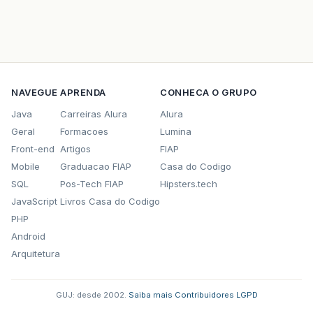
NAVEGUE
APRENDA
CONHECA O GRUPO
Java
Carreiras Alura
Alura
Geral
Formacoes
Lumina
Front-end
Artigos
FIAP
Mobile
Graduacao FIAP
Casa do Codigo
SQL
Pos-Tech FIAP
Hipsters.tech
JavaScript
Livros Casa do Codigo
PHP
Android
Arquitetura
GUJ: desde 2002.
·
Saiba mais
·
Contribuidores
·
LGPD