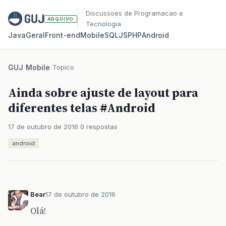
Discussoes de Programacao e
ARQUIVO
Tecnologia
Java
Geral
Front‑end
Mobile
SQL
JS
PHP
Android
GUJ
/
Mobile
/
Topico
Ainda sobre ajuste de layout para
diferentes telas #Android
17 de outubro de 2016
0 respostas
android
Bear
17 de outubro de 2016
Olá!