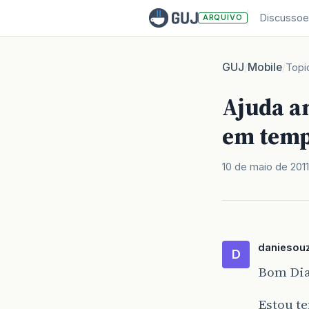
Discussoe
ARQUIVO
GUJ
Mobile
/
/
Topi
Ajuda a
em temp
10 de maio de 2011
daniesou
D
Bom Di
Estou t