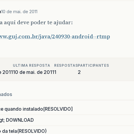
n
10 de mai. de 2011
a aqui deve poder te ajudar:
www.guj.com.br/java/240930-android--rtmp
ULTIMA RESPOSTA
RESPOSTAS
PARTICIPANTES
e 2011
10 de mai. de 2011
1
2
nados
ce quando instalado[RESOLVIDO]
gt; DOWNLOAD
o da tela(RESOLVIDO)