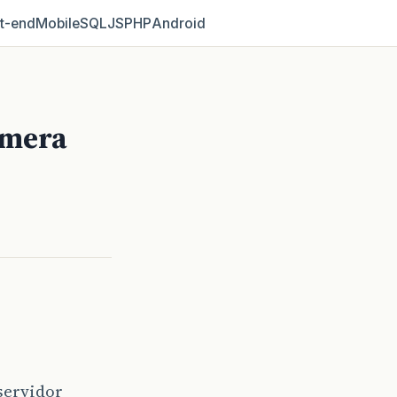
t‑end
Mobile
SQL
JS
PHP
Android
amera
servidor