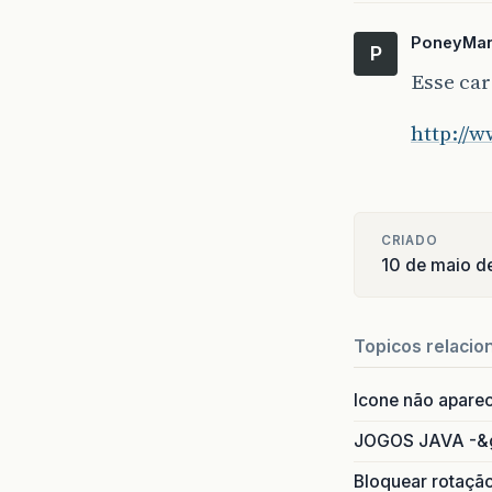
PoneyMa
P
Esse car
http://
CRIADO
10 de maio d
Topicos relacio
Icone não apare
JOGOS JAVA -&
Bloquear rotaçã