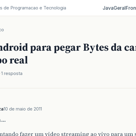
Java
Geral
Fron
s de Programacao e Tecnologia
co
ndroid para pegar Bytes da c
o real
1 resposta
za
10 de maio de 2011
a…
entando fazer um video streaming ao vivo para um 