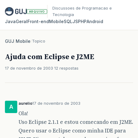
Discussoes de Programacao e
ARQUIVO
Tecnologia
Java
Geral
Front‑end
Mobile
SQL
JS
PHP
Android
GUJ
/
Mobile
/
Topico
Ajuda com Eclipse e J2ME
17 de novembro de 2003
12 respostas
aurelio
17 de novembro de 2003
A
Ola!
Uso Eclipse 2.1.1 e estou comecando em J2ME.
Quero usar o Eclipse como minha IDE para