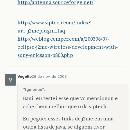
http://antenna.sourceforge.net/
http://www.siptech.com/index?
url=j2meplugin_faq
http://weblog.cemper.com/a/200308/07-
eclipse-j2me-wireless-development-with-
sony-ericsson-p800.php
Vegetto
26 de nov. de 2003
V
“fgmoribe”:
Bani, eu testei esse que vc mencionou e
achei bem melhor que o da siptech.
Eu peguei esses links de j2me em uma
outra lista de java, se alguem tiver