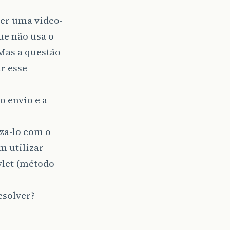
zer uma video-
ue não usa o
Mas a questão
r esse
o envio e a
iza-lo com o
m utilizar
let (método
esolver?