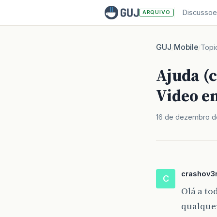
Discussoe
ARQUIVO
GUJ
Mobile
/
/
Topi
Ajuda (
Video en
16 de dezembro d
crashov3
C
Olá a to
qualquer