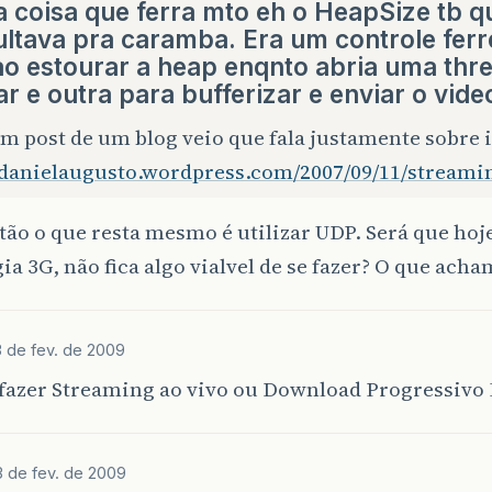
a coisa que ferra mto eh o HeapSize tb q
cultava pra caramba. Era um controle fer
ao estourar a heap enqnto abria uma thr
r e outra para bufferizar e enviar o vide
 post de um blog veio que fala justamente sobre i
//danielaugusto.wordpress.com/2007/09/11/stream
ão o que resta mesmo é utilizar UDP. Será que hoj
ia 3G, não fica algo vialvel de se fazer? O que acha
3 de fev. de 2009
fazer Streaming ao vivo ou Download Progressivo I
3 de fev. de 2009