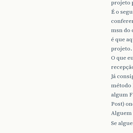
projeto 
É o segu
conferen
msn do 
é que aq
projeto.
O que eu
recepção
Já consi
método R
algum F
Post) on
Alguem 
Se algue