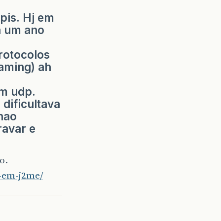
pis. Hj em
a um ano
rotocolos
aming) ah
om udp.
dificultava
nao
ravar e
o.
g-em-j2me/