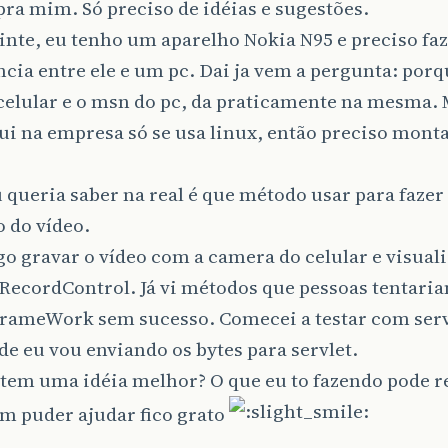
pra mim. Só preciso de idéias e sugestões.
inte, eu tenho um aparelho Nokia N95 e preciso fa
cia entre ele e um pc. Dai ja vem a pergunta: porq
celular e o msn do pc, da praticamente na mesma. 
ui na empresa só se usa linux, então preciso monta
 queria saber na real é que método usar para fazer 
 do vídeo.
go gravar o vídeo com a camera do celular e visual
ecordControl. Já vi métodos que pessoas tentaria
rameWork sem sucesso. Comecei a testar com serv
de eu vou enviando os bytes para servlet.
tem uma idéia melhor? O que eu to fazendo pode r
m puder ajudar fico grato