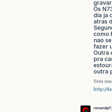
gravar
Os N73
dia ja
atras d
Segund
como R
nao se
fazer 
Outra 
pra ca
estour
outra 
Tem um p
http://
renandpf