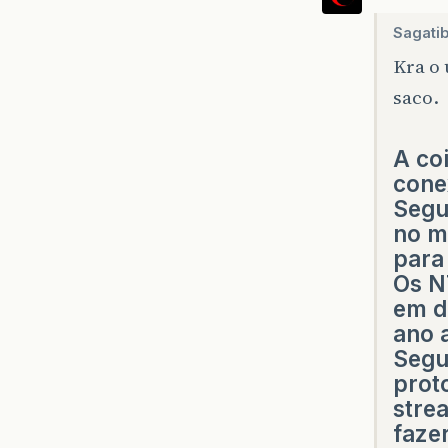
Sagatib
Kra o 
saco.
A coi
cone
Segu
no m
para
Os N
em d
ano a
Segu
prot
stre
faze