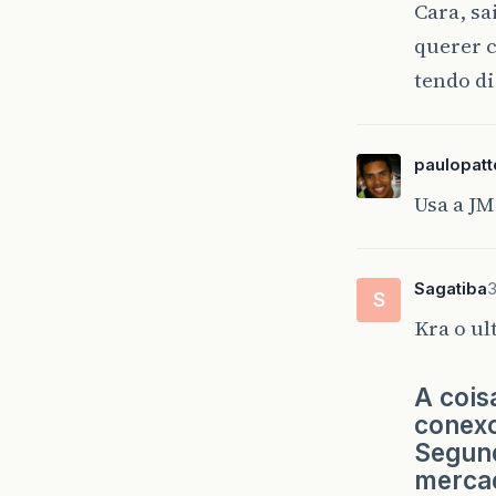
Cara, sa
querer c
tendo di
paulopatt
Usa a JM
Sagatiba
3
S
Kra o ul
A cois
conexo
Segund
mercad