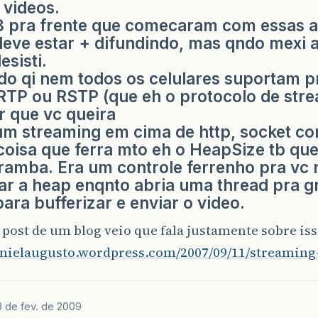
 videos.
 pra frente que comecaram com essas a
 deve estar + difundindo, mas qndo mexi 
esisti.
o qi nem todos os celulares suportam p
TP ou RSTP (que eh o protocolo de stre
r que vc queira
um streaming em cima de http, socket c
coisa que ferra mto eh o HeapSize tb que 
ramba. Era um controle ferrenho pra vc 
ar a heap enqnto abria uma thread pra g
para bufferizar e enviar o video.
ost de um blog veio que fala justamente sobre iss
danielaugusto.wordpress.com/2007/09/11/streamin
3 de fev. de 2009