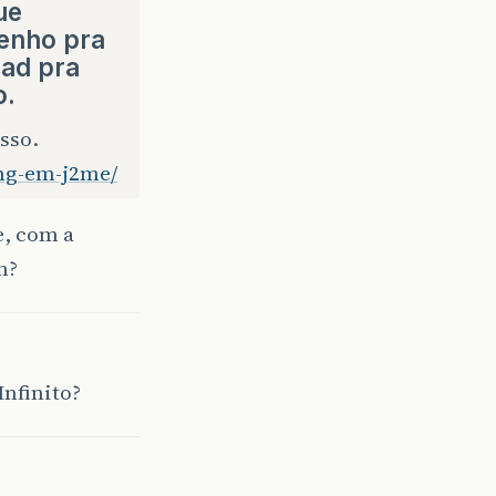
ue
renho pra
ead pra
o.
sso.
ing-em-j2me/
e, com a
m?
nfinito?