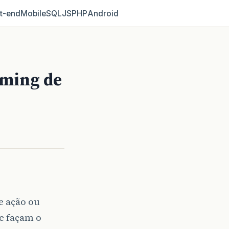
t‑end
Mobile
SQL
JS
PHP
Android
aming de
e ação ou
e façam o