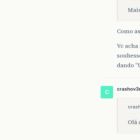
Mai
Como as
Vc acha 
soubesse
dando “
crashov3
C
cras
Olá 