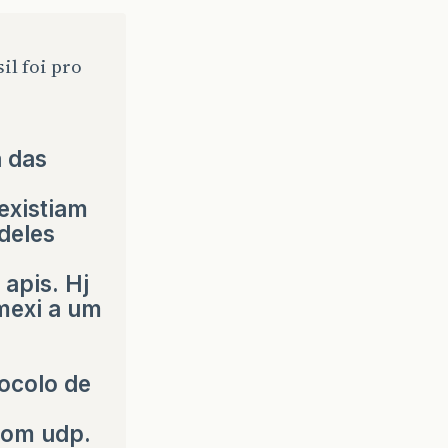
il foi pro
a das
existiam
deles
apis. Hj
mexi a um
ocolo de
com udp.