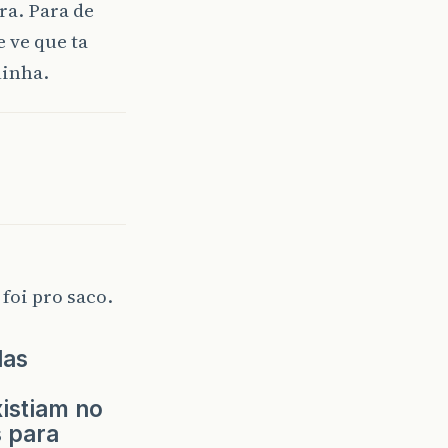
ra. Para de
 ve que ta
linha.
 foi pro saco.
das
istiam no
 para