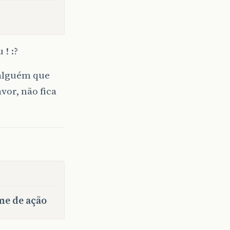
! :?
 alguém que
vor, não fica
me de ação