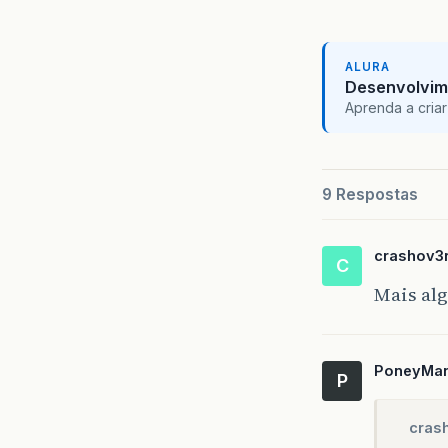
ALURA
Desenvolvim
Aprenda a criar
9 Respostas
crashov3
C
Mais al
PoneyMa
P
cras