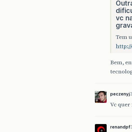
Outr
difi
vc n
grava
Tem um
http:
Bem, ent
tecnolog
peczenyj
Vc quer 
renandpf