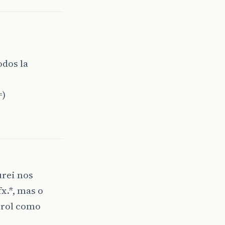
dos la
=)
rei nos
x.*, mas o
trol como