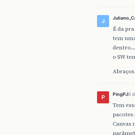
Juliano_C
J
É da pra
tem uma
dentro
o SW te
Abraços
PingPJ
6 d
P
Tem ess
pacotes 
Canvas 
parâmet