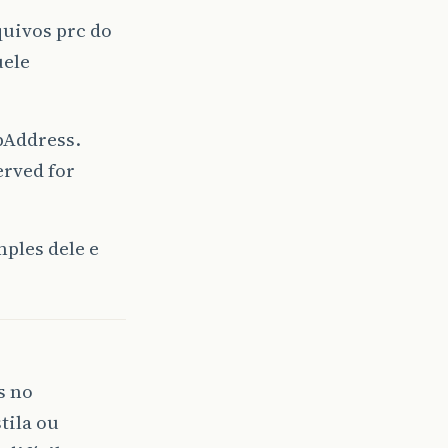
quivos prc do
uele
pAddress.
erved for
ples dele e
s no
tila ou