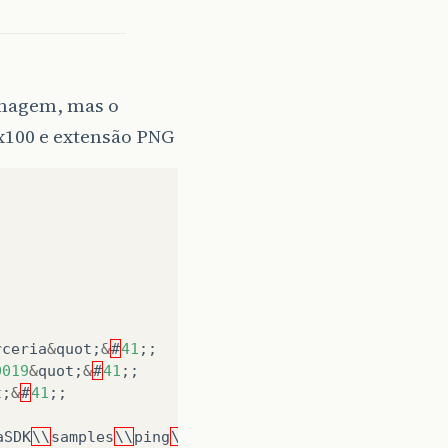
imagem, mas o
x100 e extensão PNG
rceria
&
quot
;
&
#
41
;;
001
9
&
quot
;
&
#
41
;;
t
;
&
#
41
;;
aSDK
\\
samples
\\
ping
\\
logo
.
png
&
quot
;
&
#
41
;;