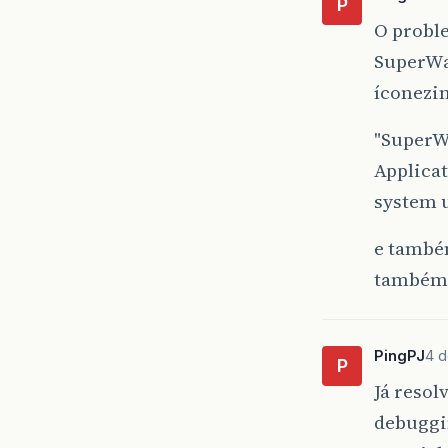
P
O proble
SuperWab
íconezi
"SuperWa
Applicat
system 
e também
também
PingPJ
4 d
P
Já resol
debuggi