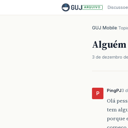
Discussoe
ARQUIVO
GUJ
Mobile
/
/
Topi
Alguém
3 de dezembro d
PingPJ
3 
P
Olá pess
tem algu
porque 
começo 