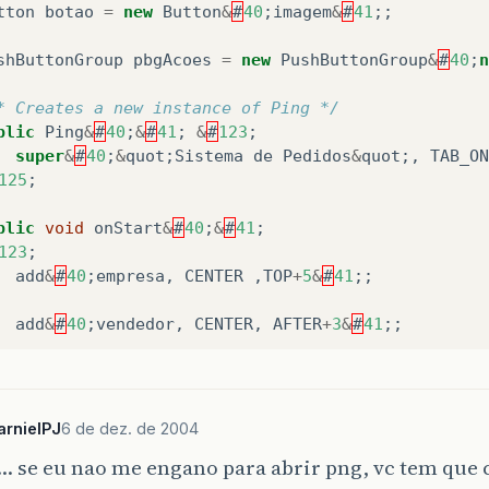
tton
botao
=
new
Button
&
#
40
;
imagem
&
#
41
;;
shButtonGroup
pbgAcoes
=
new
PushButtonGroup
&
#
40
;
n
* Creates a new instance of Ping */
blic
Ping
&
#
40
;
&
#
41
;
&
#
123
;
super
&
#
40
;
&
quot
;
Sistema
de
Pedidos
&
quot
;,
TAB_ON
125
;
blic
void
onStart
&
#
40
;
&
#
41
;
123
;
add
&
#
40
;
empresa
,
CENTER
,
TOP
+
5
&
#
41
;;
add
&
#
40
;
vendedor
,
CENTER
,
AFTER
+
3
&
#
41
;;
add
&
#
40
;
palm
,
CENTER
,
AFTER
+
3
&
#
41
;;
add
&
#
40
;
botao
,
CENTER
,
AFTER
+
3
&
#
41
;;
arnielPJ
6 de dez. de 2004
 se eu nao me engano para abrir png, vc tem que 
add
&
#
40
;
pbgAcoes
,
LEFT
,
getSize
&
#
40
;
&
#
41
;.
y
-
15
&