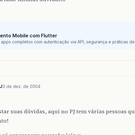
ento Mobile com Flutter
 apps completos com autenticação via API, segurança e práticas de 
J
3 de dez. de 2004
tar suas dúvidas, aqui no PJ tem várias pessoas 
nto!
é só esperar um pouco! :: joia ::