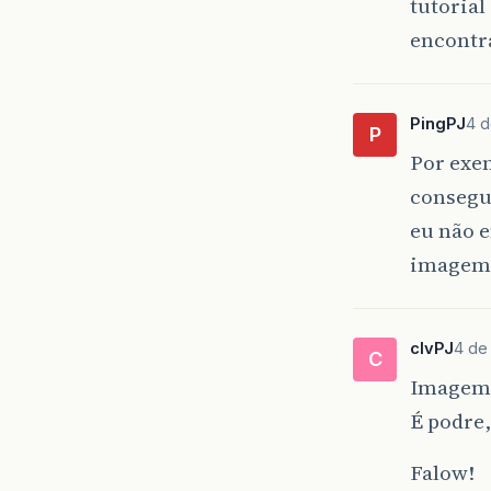
tutorial
encontr
PingPJ
4 d
P
Por exem
consegu
eu não 
imagem,
clvPJ
4 de
C
Imagem 
É podre,
Falow!