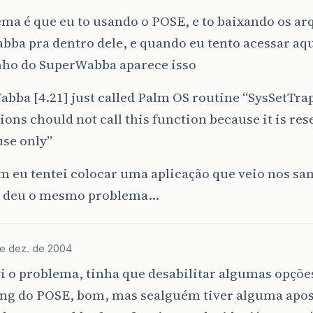
ma é que eu to usando o POSE, e to baixando os ar
ba pra dentro dele, e quando eu tento acessar aq
nho do SuperWabba aparece isso
bba [4.21] just called Palm OS routine “SysSetTra
ions chould not call this function because it is res
use only”
 eu tentei colocar uma aplicação que veio nos sam
 deu o mesmo problema…
e dez. de 2004
vi o problema, tinha que desabilitar algumas opçõe
ng do POSE, bom, mas sealguém tiver alguma apos