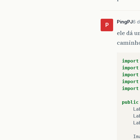
PingPJ
6 d
P
ele dá 
caminho 
import
import
import
import
import
public
La
La
La
Im