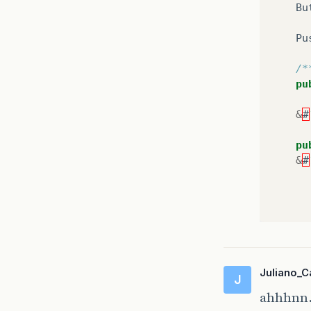
Bu
Pu
/*
pu
&
#
pu
&
#
Juliano_C
J
ahhhnn…