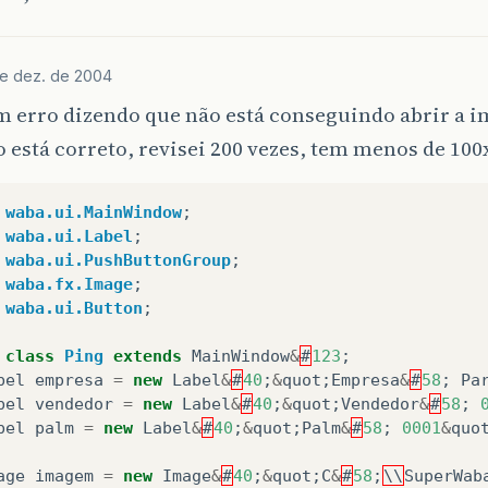
e dez. de 2004
um erro dizendo que não está conseguindo abrir a 
está correto, revisei 200 vezes, tem menos de 100
waba.ui.MainWindow
;
waba.ui.Label
;
waba.ui.PushButtonGroup
;
waba.fx.Image
;
waba.ui.Button
;
class
Ping
extends
MainWindow
&
#
123
;
bel
empresa
=
new
Label
&
#
40
;
&
quot
;
Empresa
&
#
58
;
Pa
bel
vendedor
=
new
Label
&
#
40
;
&
quot
;
Vendedor
&
#
58
;
bel
palm
=
new
Label
&
#
40
;
&
quot
;
Palm
&
#
58
;
0001
&
quo
age
imagem
=
new
Image
&
#
40
;
&
quot
;
C
&
#
58
;
\\
SuperWab