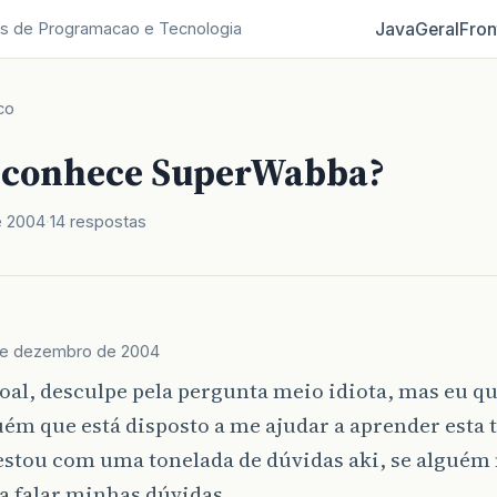
Java
Geral
Fron
s de Programacao e Tecnologia
co
 conhece SuperWabba?
e 2004
14 respostas
de dezembro de 2004
oal, desculpe pela pergunta meio idiota, mas eu qu
ém que está disposto a me ajudar a aprender esta 
estou com uma tonelada de dúvidas aki, se alguém
a falar minhas dúvidas…