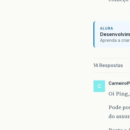
ALURA
Desenvolvim
Aprenda a criar
14 Respostas
CarneiroP
C
Oi Ping,
Pode pos
do assu
Poste e 