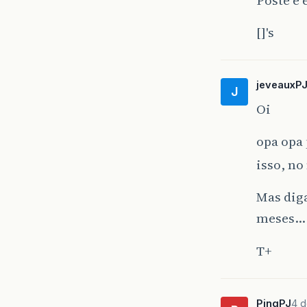
[]'s
jeveauxP
J
Oi
opa opa 
isso, n
Mas dig
meses…
T+
PingPJ
4 d