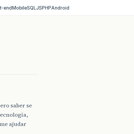
t‑end
Mobile
SQL
JS
PHP
Android
ero saber se
tecnologia,
 me ajudar