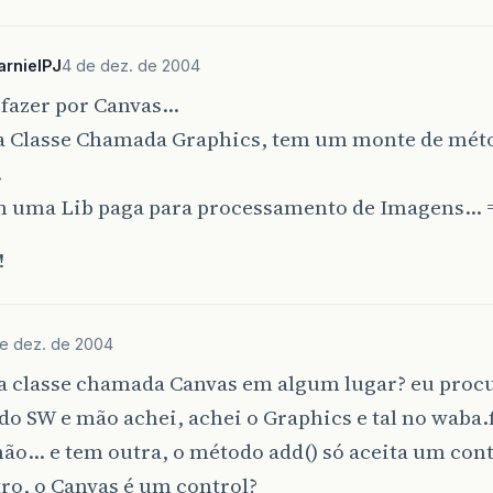
arnielPJ
4 de dez. de 2004
 fazer por Canvas…
 Classe Chamada Graphics, tem um monte de méto
…
m uma Lib paga para processamento de Imagens… 
!
e dez. de 2004
a classe chamada Canvas em algum lugar? eu procu
do SW e mão achei, achei o Graphics e tal no waba.f
não… e tem outra, o método add() só aceita um con
ro, o Canvas é um control?