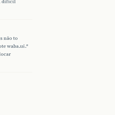
 difícil
s não to
te waba.ui.*
locar