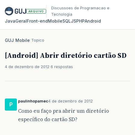
Discussoes de Programacao e
ARQUIVO
Tecnologia
Java
Geral
Front‑end
Mobile
SQL
JS
PHP
Android
GUJ
/
Mobile
/
Topico
[Android] Abrir diretório cartão SD
4 de dezembro de 2012
6 respostas
paulinhopamec
4 de dezembro de 2012
P
Como eu faço pra abrir um diretório
específico do cartão SD?