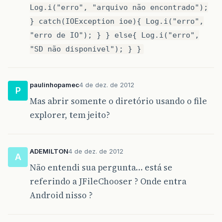
Log.i("erro", "arquivo não encontrado");
} catch(IOException ioe){ Log.i("erro",
"erro de IO"); } } else{ Log.i("erro",
"SD não disponivel"); } }
paulinhopamec
4 de dez. de 2012
P
Mas abrir somente o diretório usando o file
explorer, tem jeito?
ADEMILTON
4 de dez. de 2012
A
Não entendi sua pergunta… está se
referindo a JFileChooser ? Onde entra
Android nisso ?