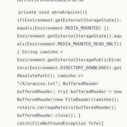
private void abreArquivo(){
if(Environment.getExternalStorageState().
equals(Environment.MEDIA_MOUNTED) ||
Environment.getExternalStorageState().equ
als(Environment.MEDIA_MOUNTED_READ_ONLY))
{ String caminho =
Environment.getExternalStoragePublicDirec
tory(Environment.DIRECTORY_DOWNLOADS).get
AbsolutePath(); caminho +=
"/X/arquivo.txt"; BufferedReader
bufferedReader; try{ bufferedReader = new
BufferedReader(new FileReader(caminho));
roteiro.carregaRoteiro(bufferedReader);
bufferedReader.close(); }
catch(FileNotFoundException fnfe){