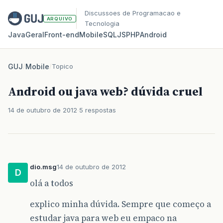
Discussoes de Programacao e
ARQUIVO
Tecnologia
Java
Geral
Front‑end
Mobile
SQL
JS
PHP
Android
GUJ
/
Mobile
/
Topico
Android ou java web? dúvida cruel
14 de outubro de 2012
5 respostas
dio.msg
14 de outubro de 2012
D
olá a todos
explico minha dúvida. Sempre que começo a
estudar java para web eu empaco na