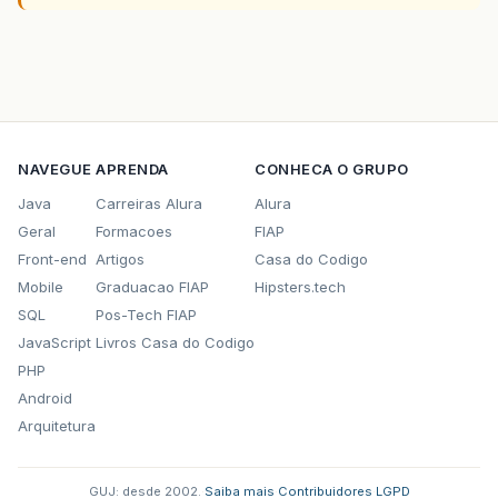
NAVEGUE
APRENDA
CONHECA O GRUPO
Java
Carreiras Alura
Alura
Geral
Formacoes
FIAP
Front-end
Artigos
Casa do Codigo
Mobile
Graduacao FIAP
Hipsters.tech
SQL
Pos-Tech FIAP
JavaScript
Livros Casa do Codigo
PHP
Android
Arquitetura
GUJ: desde 2002.
·
Saiba mais
·
Contribuidores
·
LGPD