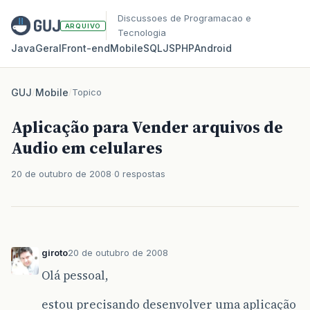
Discussoes de Programacao e
ARQUIVO
Tecnologia
Java
Geral
Front‑end
Mobile
SQL
JS
PHP
Android
GUJ
/
Mobile
/
Topico
Aplicação para Vender arquivos de
Audio em celulares
20 de outubro de 2008
0 respostas
giroto
20 de outubro de 2008
Olá pessoal,
estou precisando desenvolver uma aplicação