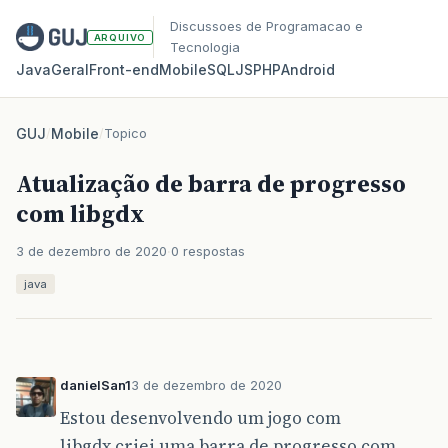
Discussoes de Programacao e
ARQUIVO
Tecnologia
Java
Geral
Front‑end
Mobile
SQL
JS
PHP
Android
GUJ
/
Mobile
/
Topico
Atualização de barra de progresso
com libgdx
3 de dezembro de 2020
0 respostas
java
danielSan1
3 de dezembro de 2020
Estou desenvolvendo um jogo com
libgdx,criei uma barra de progresso com