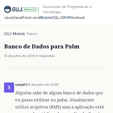
Discussoes de Programacao e
ARQUIVO
Tecnologia
Java
Geral
Front‑end
Mobile
SQL
JS
PHP
Android
GUJ
/
Mobile
/
Topico
Banco de Dados para Palm
14 de julho de 2006
6 respostas
sonyPJ
14 de julho de 2006
S
Alguém sabe de algum banco de dados que
eu possa utilizar no palm. Atualmente
utilizo arquivos (RMS) mas a aplicação está