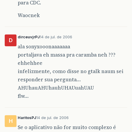
para CDC.
Waocnek
dirceuvjrPJ
14 de jul. de 2006
D
ala sonyxooonaaaaaaa
portaljava eh massa pra caramba neh ???
ehhehhee
infelizmente, como disse no gtalk naum sei
responder sua pergunta…
AHUhauAHUhauhUHAUuahUAU
flw…
HaritosPJ
14 de jul. de 2006
H
Se o aplicativo não for muito complexo é