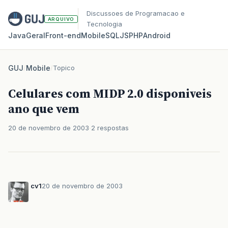
Discussoes de Programacao e
ARQUIVO
Tecnologia
Java
Geral
Front‑end
Mobile
SQL
JS
PHP
Android
GUJ
/
Mobile
/
Topico
Celulares com MIDP 2.0 disponiveis
ano que vem
20 de novembro de 2003
2 respostas
cv1
20 de novembro de 2003