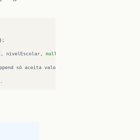
};
E
,
nivelEscolar
,
null
);
ppend
só
aceita
valor
Inteiro
.
.