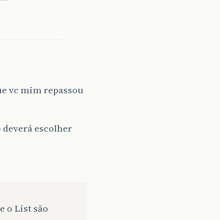
que vc mim repassou
o deverá escolher
 o List são