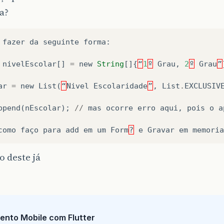
a?
fazer
da
seguinte
forma
:
nivelEscolar
[]
=
new
String
[]{
“
1
º
Grau
,
2
º
Grau
”
ar
=
new
List
(
“
Nivel
Escolaridade
”
,
List
.
EXCLUSIV
ppend
(
nEscolar
);
//
mas
ocorre
erro
aqui
,
pois
o
a
como
faço
para
add
em
um
Form
?
e
Gravar
em
memoria
 deste já
ento Mobile com Flutter