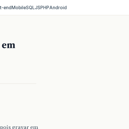
t‑end
Mobile
SQL
JS
PHP
Android
r em
epois gravar em