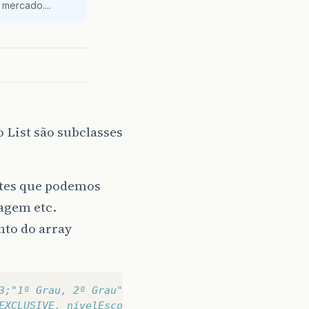
mercado....
 List são subclasses
ntes que podemos
agem etc.
nto do array
3;"1º Grau, 2º Grau"&#125;; 
EXCLUSIVE, nivelEscolar, null&#41;;