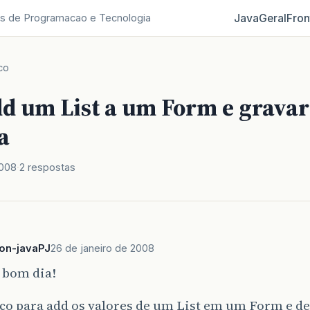
Java
Geral
Fron
s de Programacao e Tecnologia
co
d um List a um Form e grava
a
2008
2 respostas
ton-javaPJ
26 de janeiro de 2008
 bom dia!
ço para add os valores de um List em um Form e d