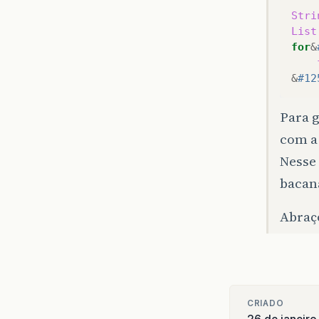
Stri
List
for
&
&
#12
Para 
com a
Nesse
bacan
Abraç
CRIADO