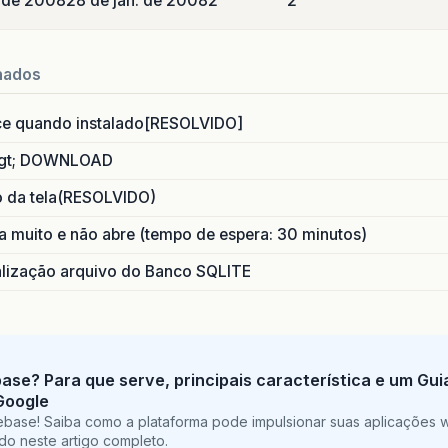
o de 2008
28 de jan. de 2008
2
2
nados
ce quando instalado[RESOLVIDO]
gt; DOWNLOAD
o da tela(RESOLVIDO)
 muito e não abre (tempo de espera: 30 minutos)
ização arquivo do Banco SQLITE
base? Para que serve, principais característica e um Gu
Google
ebase! Saiba como a plataforma pode impulsionar suas aplicações 
do neste artigo completo.