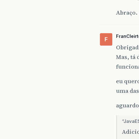
Abraço.
FranCleir
F
Obrigad
Mas, tá 
funcion
eu quero
uma das 
aguard
“JavaES
Adicio