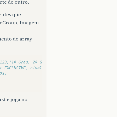
rte do outro.
entes que
iceGroup, Imagem
mento do array
123;"1º Grau, 2º Grau"&#125;; 
t.EXCLUSIVE, nivelEscolar, null&#41;;
23;
st e joga no