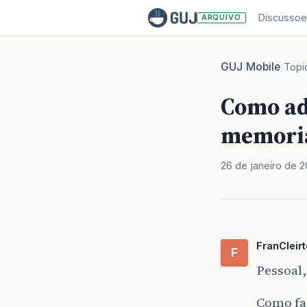
Discussoe
ARQUIVO
GUJ
Mobile
/
/
Topi
Como ad
memori
26 de janeiro de 
FranCleir
F
Pessoal,
Como fa