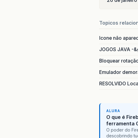
26 de janeir
Topicos relacio
Icone não apare
JOGOS JAVA -&
Bloquear rotaçã
Emulador demora
RESOLVIDO Local
ALURA
O que é Fire
ferramenta 
O poder do Fir
descobrindo tu