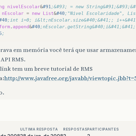
ng
nivelEscolar
&
#91
;&#93; = new String&#91;&#93;&#
nEscolar
=
new
List
&
#40
;"Nivel Escolaridade", Lis
#40
;int i=0; i&lt;nEscolar.size&#40;&#41;; i++&#41
form
.
append
&
#40
;nEscolar.getString&#40;i&#41;&#41;
5
;
grava em memória você terá que usar armazenamen
 API RMS.
 link tem um breve tutorial de RMS
a:
http://www.javafree.org/javabb/viewtopic.jbb?t=
o.
ULTIMA RESPOSTA
RESPOSTAS
PARTICIPANTES