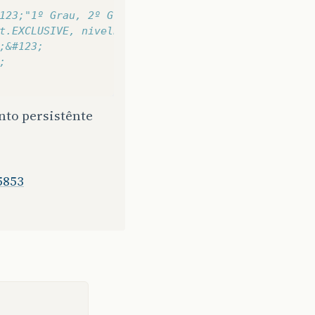
123;"1º Grau, 2º Grau"&#125;; 
t.EXCLUSIVE, nivelEscolar, null&#41;;
;&#123;
;
to persistênte
5853