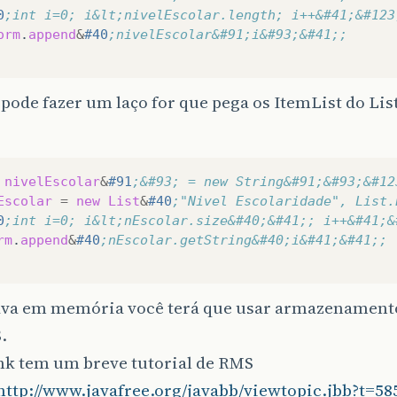
0
;int i=0; i&lt;nivelEscolar.length; i++&#41;&#123
orm
.
append
&
#40
;nivelEscolar&#91;i&#93;&#41;;
pode fazer um laço for que pega os ItemList do Lis
nivelEscolar
&
#91
;&#93; = new String&#91;&#93;&#12
Escolar
=
new
List
&
#40
;"Nivel Escolaridade", List.
0
;int i=0; i&lt;nEscolar.size&#40;&#41;; i++&#41;&
rm
.
append
&
#40
;nEscolar.getString&#40;i&#41;&#41;;
ava em memória você terá que usar armazenamento
.
nk tem um breve tutorial de RMS
http://www.javafree.org/javabb/viewtopic.jbb?t=58