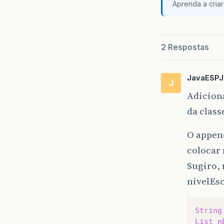
Aprenda a criar
2 Respostas
JavaESPJ
J
Adiciona
da class
O appen
colocar
Sugiro, 
nivelEsc
String
List
n