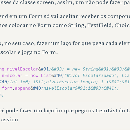
sses da classe screen, assim, um não pode fazer pa
end em um Form só vai aceitar receber os compon
os colocar no Form como String, TextField, Cho
, no seu caso, fazer um laço for que pega cada ele
scolar e joga no Form.
ng
nivelEscolar
&
#91
;&#93; = new String&#91;&#93;&#
nEscolar
=
new
List
&
#40
;"Nivel Escolaridade", Lis
#40
;int i=0; i&lt;nivelEscolar.length; i++&#41;&#1
form
.
append
&
#40
;nivelEscolar&#91;i&#93;&#41;;
5
;
ê pode fazer um laço for que pega os ItemList do Li
 assim: