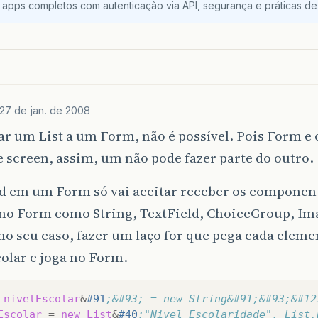
 apps completos com autenticação via API, segurança e práticas de 
27 de jan. de 2008
r um List a um Form, não é possível. Pois Form e o
e screen, assim, um não pode fazer parte do outro.
d em um Form só vai aceitar receber os compone
 no Form como String, TextField, ChoiceGroup, Im
no seu caso, fazer um laço for que pega cada eleme
olar e joga no Form.
nivelEscolar
&
#91
;&#93; = new String&#91;&#93;&#12
Escolar
=
new
List
&
#40
;"Nivel Escolaridade", List.