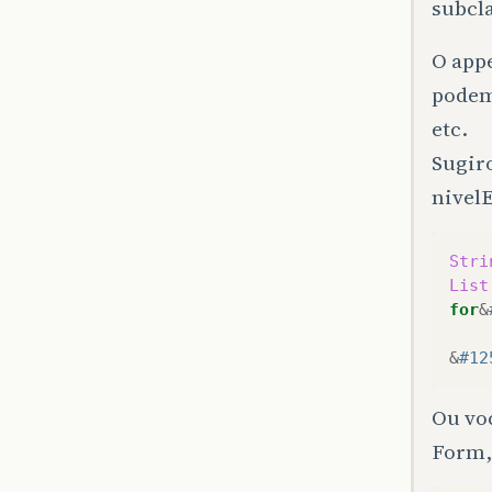
subcla
O app
podem
etc.
Sugiro
nivelE
Stri
List
for
&
&
#12
Ou voc
Form,