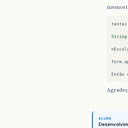
memori
tentei
String
nEscol
form
.
a
Então
Agradeço
ALURA
Desenvolvim