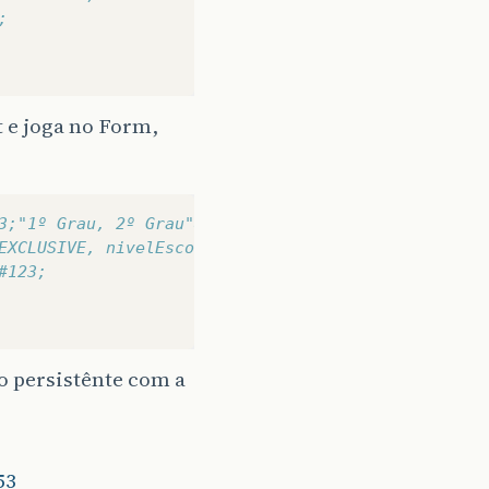
;
t e joga no Form,
3;"1º Grau, 2º Grau"&#125;; 
EXCLUSIVE, nivelEscolar, null&#41;;
#123;
 persistênte com a
53