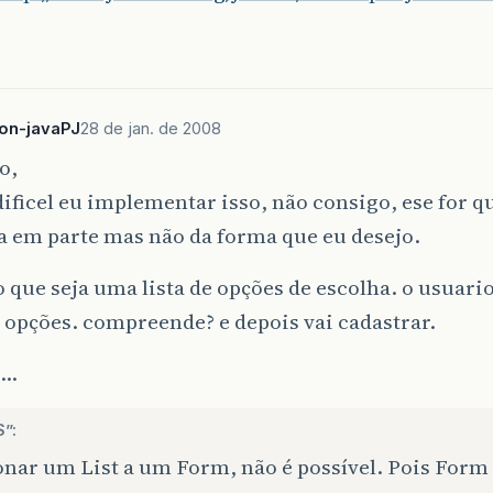
ton-javaPJ
28 de jan. de 2008
o,
dificel eu implementar isso, não consigo, ese for 
a em parte mas não da forma que eu desejo.
 que seja uma lista de opções de escolha. o usuari
opções. compreende? e depois vai cadastrar.
o…
”:
nar um List a um Form, não é possível. Pois Form e