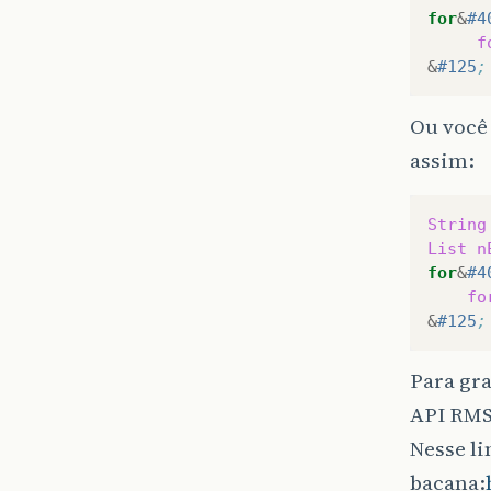
for
&
#4
f
&
#125
;
Ou você 
assim:
String
List
n
for
&
#4
fo
&
#125
;
Para gr
API RMS
Nesse li
bacana: