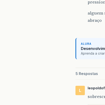
pression
alguem 
abraço
ALURA
Desenvolvim
Aprenda a criar
5 Respostas
leopoldof
L
sobresc