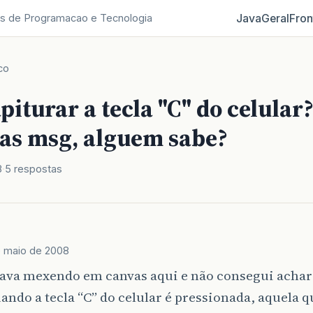
Java
Geral
Fron
s de Programacao e Tecnologia
co
iturar a tecla "C" do celular
 as msg, alguem sabe?
8
5 respostas
e maio de 2008
tava mexendo em canvas aqui e não consegui achar
ando a tecla “C” do celular é pressionada, aquela 