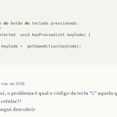
o
do
botão
do
teclado
pressionado
.
/
otected
void
keyPressed
(
int
keyCode
)
{
keyCode
=
getGameAction
(
keyCode
);
 mai. de 2008
sei, o problema é qual o código da tecla “C” aquela 
celular??
segui descobrir