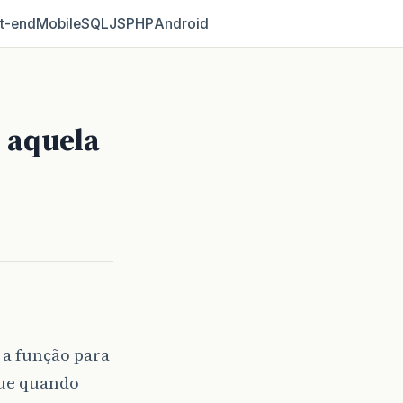
t‑end
Mobile
SQL
JS
PHP
Android
? aquela
 a função para
que quando