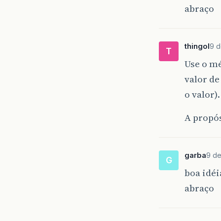
abraço
thingol
9 d
T
Use o m
valor de
o valor).
A propós
garba
9 de
G
boa idéi
abraço