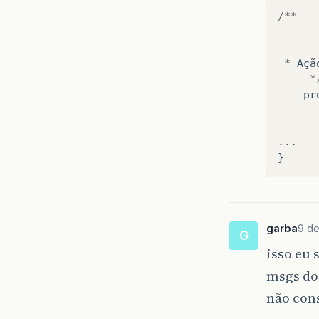
/**
*
Açã
*
pr
...
}
garba
9 de
G
isso eu 
msgs do 
não con