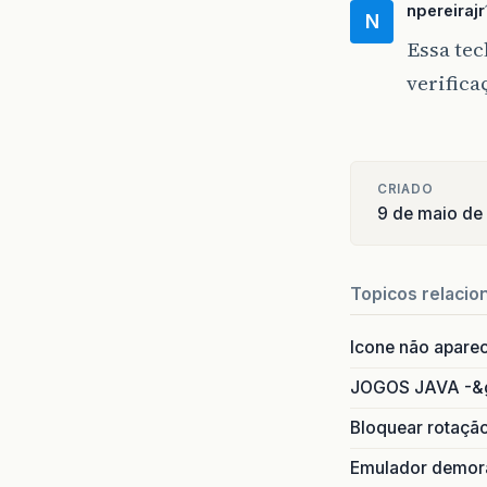
npereirajr
N
Essa tec
verifica
CRIADO
9 de maio de
Topicos relacio
Icone não apare
JOGOS JAVA -&
Bloquear rotaçã
Emulador demora