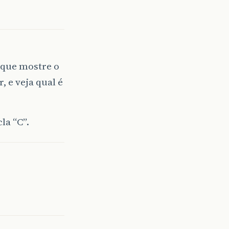
 que mostre o
 e veja qual é
la “C”.