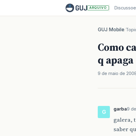
Discussoe
ARQUIVO
GUJ
Mobile
/
/
Topi
Como cap
q apaga
9 de maio de 200
garba
9 d
G
galera, 
saber qu