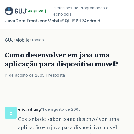
Discussoes de Programacao e
ARQUIVO
Tecnologia
Java
Geral
Front‑end
Mobile
SQL
JS
PHP
Android
GUJ
/
Mobile
/
Topico
Como desenvolver em java uma
aplicação para dispositivo movel?
11 de agosto de 2005
1 resposta
eric_adlung
11 de agosto de 2005
E
Gostaria de saber como desenvolver uma
aplicação em java para dispositivo movel