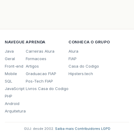
NAVEGUE
APRENDA
CONHECA O GRUPO
Java
Carreiras Alura
Alura
Geral
Formacoes
FIAP
Front-end
Artigos
Casa do Codigo
Mobile
Graduacao FIAP
Hipsters.tech
SQL
Pos-Tech FIAP
JavaScript
Livros Casa do Codigo
PHP
Android
Arquitetura
GUJ: desde 2002.
·
Saiba mais
·
Contribuidores
·
LGPD