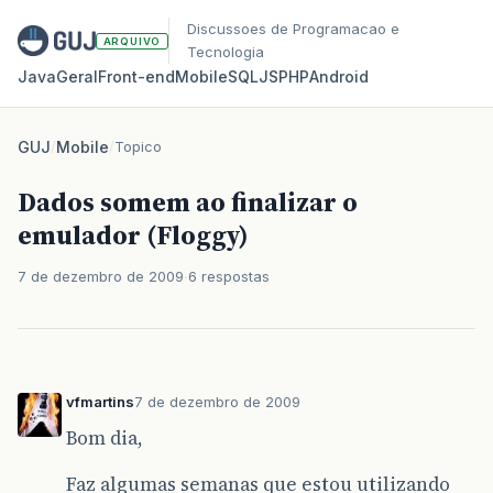
Discussoes de Programacao e
ARQUIVO
Tecnologia
Java
Geral
Front‑end
Mobile
SQL
JS
PHP
Android
GUJ
/
Mobile
/
Topico
Dados somem ao finalizar o
emulador (Floggy)
7 de dezembro de 2009
6 respostas
vfmartins
7 de dezembro de 2009
Bom dia,
Faz algumas semanas que estou utilizando