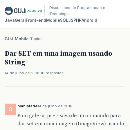
Discussoes de Programacao e
ARQUIVO
Tecnologia
Java
Geral
Front‑end
Mobile
SQL
JS
PHP
Android
GUJ
/
Mobile
/
Topico
Dar SET em uma imagem usando
String
14 de julho de 2016
10 respostas
omnislade
14 de julho de 2016
O
Bom galera, precisava de um comando para
dar set em uma imagem (ImageView) usando