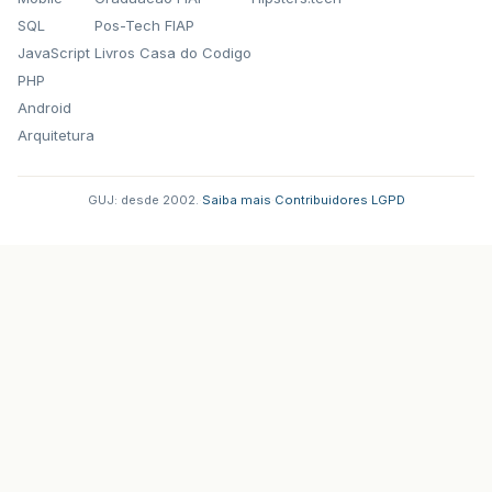
SQL
Pos-Tech FIAP
JavaScript
Livros Casa do Codigo
PHP
Android
Arquitetura
GUJ: desde 2002.
·
Saiba mais
·
Contribuidores
·
LGPD