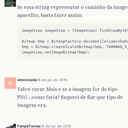
Se essa string representar o caminho da image
aparelho, basta fazer assim:
ImageView imageView = (ImageView) findViewById(
Bitmap bmp = BitmapFactory.decodeFile(caminhoDa
bmp = Bitmap.createScaledBitmap(bmp, TAMANHO_X_
omnislade
14 de jul. de 2016
O
Valeu carar. Mais e se a imagem for do tipo
PNG …como faria? Esqueci de flar que tipo de
imagem era.
FelipeTorres
14 de jul. de 2016