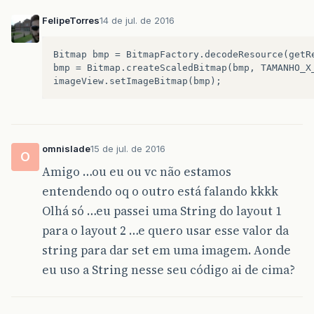
FelipeTorres
14 de jul. de 2016
Bitmap bmp = BitmapFactory.decodeResource(getRe
bmp = Bitmap.createScaledBitmap(bmp, TAMANHO_X_
omnislade
15 de jul. de 2016
O
Amigo …ou eu ou vc não estamos
entendendo oq o outro está falando kkkk
Olhá só …eu passei uma String do layout 1
para o layout 2 …e quero usar esse valor da
string para dar set em uma imagem. Aonde
eu uso a String nesse seu código ai de cima?