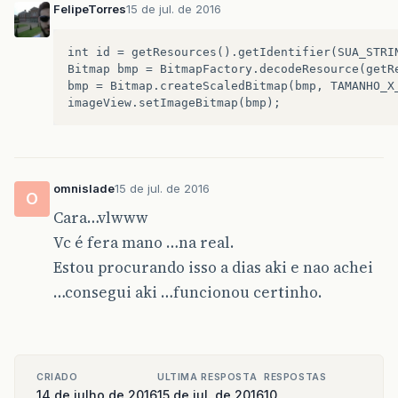
FelipeTorres
15 de jul. de 2016
int id = getResources().getIdentifier(SUA_STRIN
Bitmap bmp = BitmapFactory.decodeResource(getRe
bmp = Bitmap.createScaledBitmap(bmp, TAMANHO_X_
omnislade
15 de jul. de 2016
O
Cara…vlwww
Vc é fera mano …na real.
Estou procurando isso a dias aki e nao achei
…consegui aki …funcionou certinho.
CRIADO
ULTIMA RESPOSTA
RESPOSTAS
14 de julho de 2016
15 de jul. de 2016
10