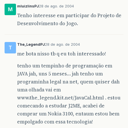
mluizlinsPJ
28 de ago. de 2004
M
Tenho interesse em participar do Projeto de
Desenvolvimento do Jogo.
The_LegendPJ
28 de ago. de 2004
T
me bota nisso tb q eu toh interessado!
tenho um tempinho de programação em
JAVA jah, uns 5 meses… jah tenho um
programinha legal na net, quem quiser dah
uma olhada vai em
www.the_legend.kit.net/JavaCal.html . estou
comecando a estudar J2ME, acabei de
comprar um Nokia 3100, entaum estou bem
empolgado com essa tecnologia!