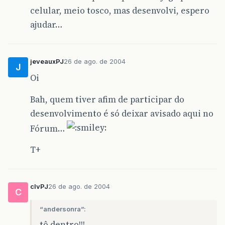
celular, meio tosco, mas desenvolvi, espero
ajudar…
jeveauxPJ
26 de ago. de 2004
J
Oi
Bah, quem tiver afim de participar do
desenvolvimento é só deixar avisado aqui no
Fórum…
T+
clvPJ
26 de ago. de 2004
C
“andersonra”:
tô dentro!!!