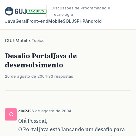
Discussoes de Programacao e
ARQUIVO
Tecnologia
Java
Geral
Front‑end
Mobile
SQL
JS
PHP
Android
GUJ
/
Mobile
/
Topico
Desafio PortalJava de
desenvolvimento
26 de agosto de 2004
33 respostas
clvPJ
26 de agosto de 2004
C
Olá Pessoal,
O PortalJava está lançando um desafio para