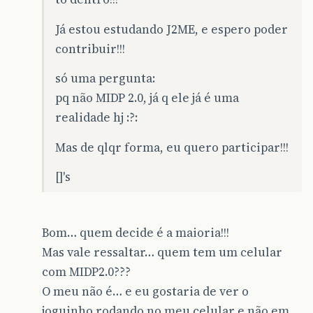
Já estou estudando J2ME, e espero poder
contribuir!!!
só uma pergunta:
pq não MIDP 2.0, já q ele já é uma
realidade hj :?:
Mas de qlqr forma, eu quero participar!!!
[]'s
Bom… quem decide é a maioria!!!
Mas vale ressaltar… quem tem um celular
com MIDP2.0???
O meu não é… e eu gostaria de ver o
joguinho rodando no meu celular e não em