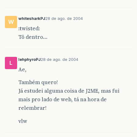
whitesharkPJ
28 de ago. de 2004
W
:twisted:
Tô dentro…
lehphyroPJ
28 de ago. de 2004
L
Ae,
Também quero!
Já estudei alguma coisa de J2ME, mas fui
mais pro lado de web, tá na hora de
relembrar!
vlw