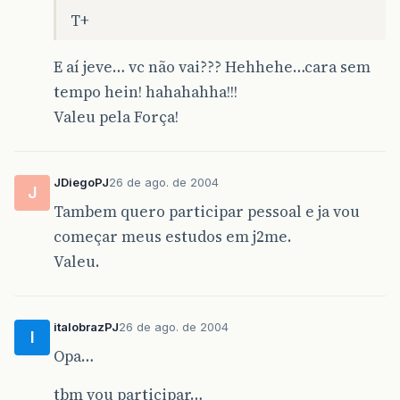
T+
E aí jeve… vc não vai??? Hehhehe…cara sem
tempo hein! hahahahha!!!
Valeu pela Força!
JDiegoPJ
26 de ago. de 2004
J
Tambem quero participar pessoal e ja vou
começar meus estudos em j2me.
Valeu.
italobrazPJ
26 de ago. de 2004
I
Opa…
tbm vou participar…