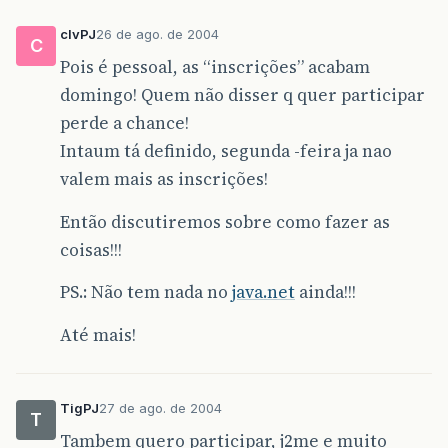
clvPJ
26 de ago. de 2004
C
Pois é pessoal, as “inscrições” acabam
domingo! Quem não disser q quer participar
perde a chance!
Intaum tá definido, segunda -feira ja nao
valem mais as inscrições!
Então discutiremos sobre como fazer as
coisas!!!
PS.: Não tem nada no
java.net
ainda!!!
Até mais!
TigPJ
27 de ago. de 2004
T
Tambem quero participar, j2me e muito