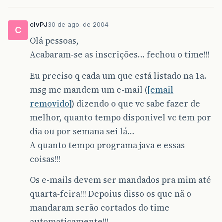
clvPJ
30 de ago. de 2004
C
Olá pessoas,
Acabaram-se as inscrições… fechou o time!!!
Eu preciso q cada um que está listado na 1a.
msg me mandem um e-mail (
[email
removido]
) dizendo o que vc sabe fazer de
melhor, quanto tempo disponivel vc tem por
dia ou por semana sei lá…
A quanto tempo programa java e essas
coisas!!!
Os e-mails devem ser mandados pra mim até
quarta-feira!!! Depoius disso os que nã o
mandaram serão cortados do time
automaticamente!!!