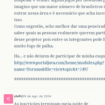
hospedar e vender alguns jogos por download 
imagino que um maior número de brasileiros 
entrar nessa área e é necessário que acha ince
isso.
Como sugestão, acho melhor dar uma peneirad
saber quais as pessoas realmente querem part
desse projetor pois entre os integrantes pode 
muito fogo de palha.
Ha… e não deixem de participar de minha enqu
http://www.portaljava.com/home/modules.php?
name=Forums&file=viewtopic&t=7497
######################################
clvPJ
29 de ago. de 2004
C
As inscrições terminam meia-noite de