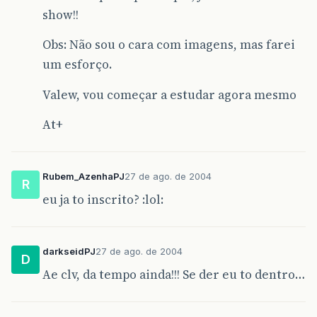
show!!
Obs: Não sou o cara com imagens, mas farei
um esforço.
Valew, vou começar a estudar agora mesmo
At+
Rubem_AzenhaPJ
27 de ago. de 2004
R
eu ja to inscrito? :lol:
darkseidPJ
27 de ago. de 2004
D
Ae clv, da tempo ainda!!! Se der eu to dentro…