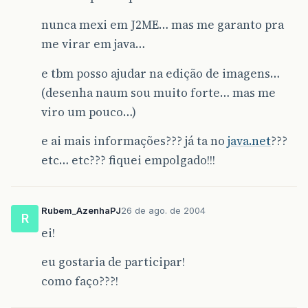
nunca mexi em J2ME… mas me garanto pra
me virar em java…
e tbm posso ajudar na edição de imagens…
(desenha naum sou muito forte… mas me
viro um pouco…)
e ai mais informações??? já ta no
java.net
???
etc… etc??? fiquei empolgado!!!
Rubem_AzenhaPJ
26 de ago. de 2004
R
ei!
eu gostaria de participar!
como faço???!