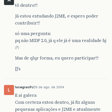
tô dentro!!!
Já estou estudando J2ME, e espero poder
contribuir!!!
só uma pergunta:
pq não MIDP 2.0, já q ele já é uma realidade hj
:?:
Mas de qlqr forma, eu quero participar!!!
[]'s
lucegracPJ
26 de ago. de 2004
L
E ai galera
Com certeza estou dentro, já fiz alguns
pequenas aplicações e J2ME e atualmente