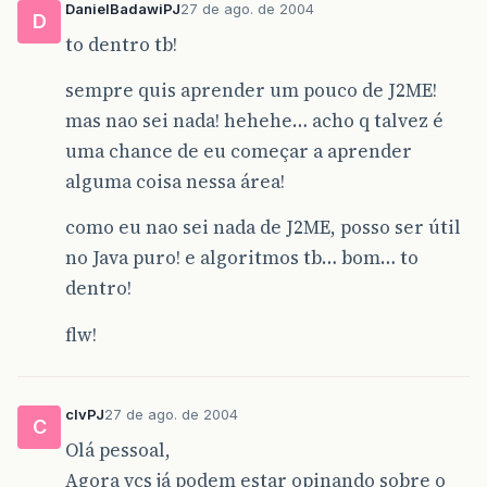
DanielBadawiPJ
27 de ago. de 2004
D
to dentro tb!
sempre quis aprender um pouco de J2ME!
mas nao sei nada! hehehe… acho q talvez é
uma chance de eu começar a aprender
alguma coisa nessa área!
como eu nao sei nada de J2ME, posso ser útil
no Java puro! e algoritmos tb… bom… to
dentro!
flw!
clvPJ
27 de ago. de 2004
C
Olá pessoal,
Agora vcs já podem estar opinando sobre o