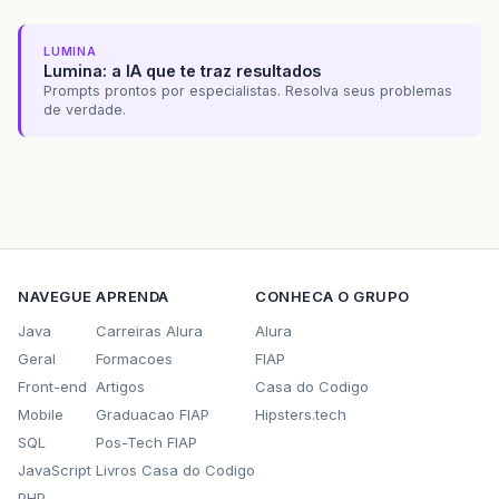
LUMINA
Lumina: a IA que te traz resultados
Prompts prontos por especialistas. Resolva seus problemas
de verdade.
NAVEGUE
APRENDA
CONHECA O GRUPO
Java
Carreiras Alura
Alura
Geral
Formacoes
FIAP
Front-end
Artigos
Casa do Codigo
Mobile
Graduacao FIAP
Hipsters.tech
SQL
Pos-Tech FIAP
JavaScript
Livros Casa do Codigo
PHP