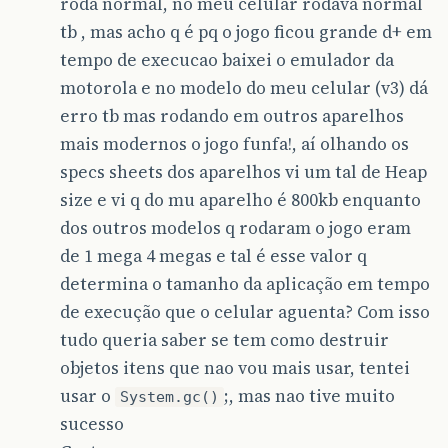
roda normal, no meu celular rodava normal
tb , mas acho q é pq o jogo ficou grande d+ em
tempo de execucao baixei o emulador da
motorola e no modelo do meu celular (v3) dá
erro tb mas rodando em outros aparelhos
mais modernos o jogo funfa!, aí olhando os
specs sheets dos aparelhos vi um tal de Heap
size e vi q do mu aparelho é 800kb enquanto
dos outros modelos q rodaram o jogo eram
de 1 mega 4 megas e tal é esse valor q
determina o tamanho da aplicação em tempo
de execução que o celular aguenta? Com isso
tudo queria saber se tem como destruir
objetos itens que nao vou mais usar, tentei
usar o
;, mas nao tive muito
System.gc()
sucesso