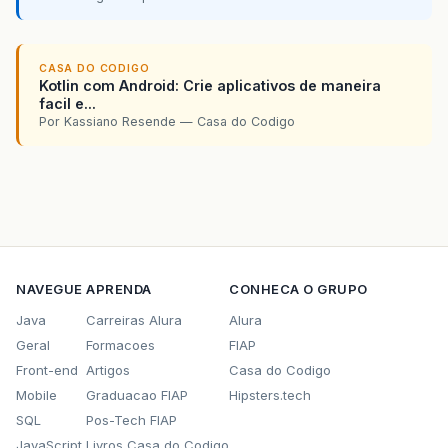
CASA DO CODIGO
Kotlin com Android: Crie aplicativos de maneira
facil e...
Por Kassiano Resende — Casa do Codigo
NAVEGUE
APRENDA
CONHECA O GRUPO
Java
Carreiras Alura
Alura
Geral
Formacoes
FIAP
Front-end
Artigos
Casa do Codigo
Mobile
Graduacao FIAP
Hipsters.tech
SQL
Pos-Tech FIAP
JavaScript
Livros Casa do Codigo