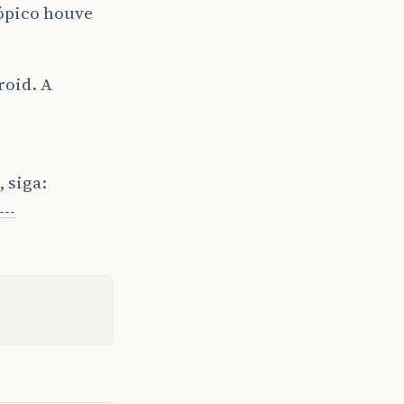
ópico houve
roid. A
 siga:
--