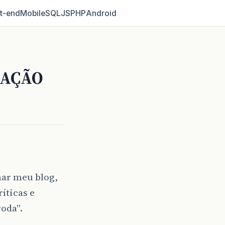
t‑end
Mobile
SQL
JS
PHP
Android
IZAÇÃO
ar meu blog,
íticas e
oda”.