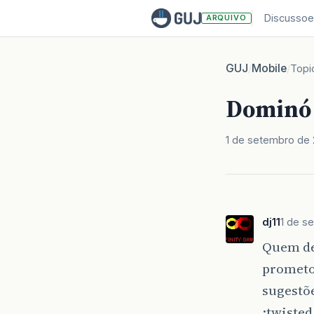
Discussoe
ARQUIVO
GUJ
Mobile
/
/
Topi
Dominó 
1 de setembro de 
dj11
1 de s
Quem de
prometo 
sugestõe
:twisted: