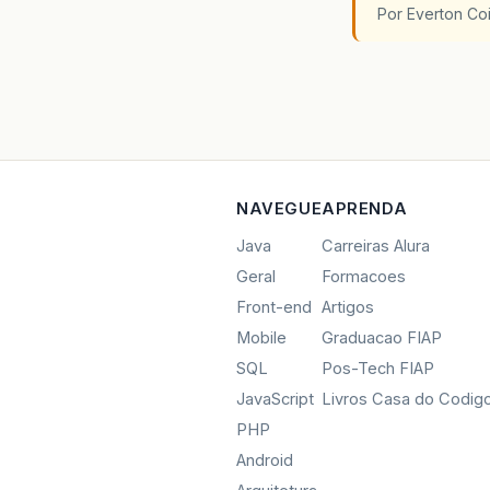
Por Everton Co
NAVEGUE
APRENDA
Java
Carreiras Alura
Geral
Formacoes
Front-end
Artigos
Mobile
Graduacao FIAP
SQL
Pos-Tech FIAP
JavaScript
Livros Casa do Codig
PHP
Android