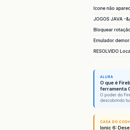
Icone não apare
JOGOS JAVA -&
Bloquear rotaçã
Emulador demora
RESOLVIDO Local
ALURA
O que é Fire
ferramenta 
O poder do Fir
descobrindo tu
CASA DO COD
Ionic 6: Des