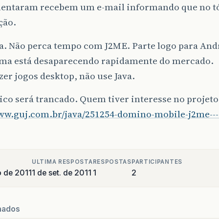
entaram recebem um e-mail informando que no t
ção.
a. Não perca tempo com J2ME. Parte logo para And
rma está desaparecendo rapidamente do mercado.
azer jogos desktop, não use Java.
ico será trancado. Quem tiver interesse no projeto,
www.guj.com.br/java/251254-domino-mobile-j2me----
ULTIMA RESPOSTA
RESPOSTAS
PARTICIPANTES
o de 2011
1 de set. de 2011
1
2
nados