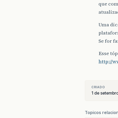
que com
atualiza
Uma dic
platafo
Se for f
Esse tóp
http://
CRIADO
1 de setembr
Topicos relacio