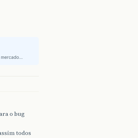
mercado....
para o bug
 assim todos