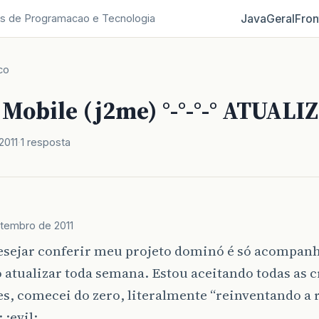
Java
Geral
Fron
s de Programacao e Tecnologia
co
Mobile (j2me) °-°-°-° ATUAL
2011
1 resposta
etembro de 2011
sejar conferir meu projeto dominó é só acompanh
atualizar toda semana. Estou aceitando todas as cr
s, comecei do zero, literalmente “reinventando a r
 :evil: