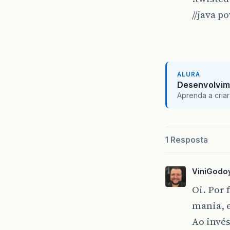
//java p
ALURA
Desenvolvim
Aprenda a criar
1 Resposta
ViniGodo
Oi. Por 
mania, e
Ao invés