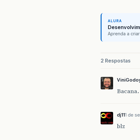
ALURA
Desenvolvim
Aprenda a criar
2 Respostas
ViniGodo
Bacana.
dj11
1 de se
blz