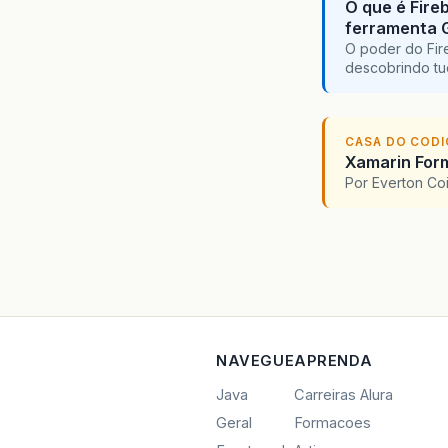
O que é Fire
ferramenta 
O poder do Fir
descobrindo tu
CASA DO COD
Xamarin For
Por Everton Co
NAVEGUE
APRENDA
Java
Carreiras Alura
Geral
Formacoes