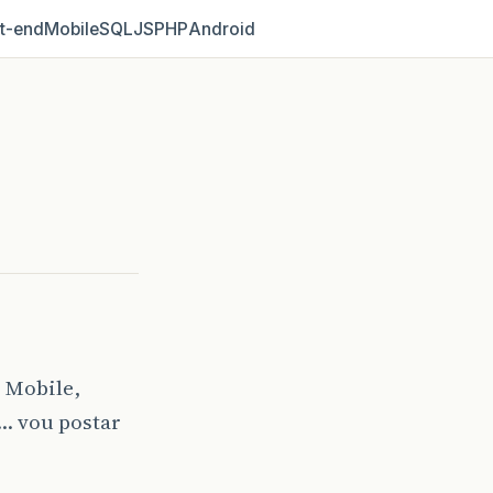
t‑end
Mobile
SQL
JS
PHP
Android
ó Mobile,
… vou postar