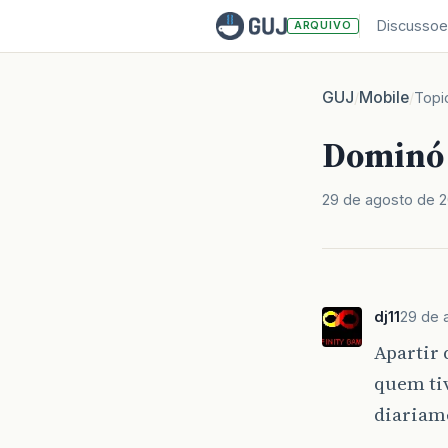
Discussoe
ARQUIVO
GUJ
Mobile
/
/
Topi
Dominó M
29 de agosto de 2
dj11
29 de 
Apartir 
quem ti
diariam