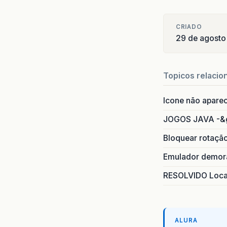
CRIADO
29 de agosto
Topicos relacio
Icone não apare
JOGOS JAVA -&
Bloquear rotaçã
Emulador demora
RESOLVIDO Local
ALURA