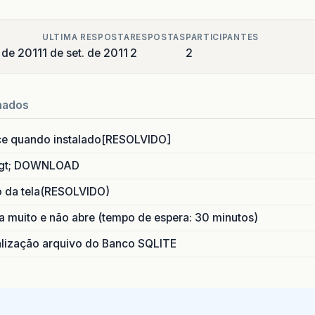
ULTIMA RESPOSTA
RESPOSTAS
PARTICIPANTES
 de 2011
1 de set. de 2011
2
2
nados
ce quando instalado[RESOLVIDO]
gt; DOWNLOAD
o da tela(RESOLVIDO)
 muito e não abre (tempo de espera: 30 minutos)
ização arquivo do Banco SQLITE