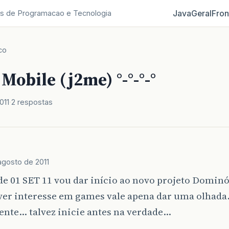
Java
Geral
Fron
s de Programacao e Tecnologia
co
obile (j2me) °-°-°-°
011
2 respostas
agosto de 2011
de 01 SET 11 vou dar início ao novo projeto Domin
ver interesse em games vale apena dar uma olhada
ente… talvez inicie antes na verdade…