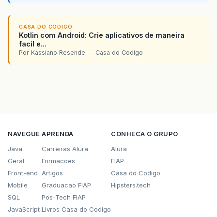
CASA DO CODIGO
Kotlin com Android: Crie aplicativos de maneira
facil e...
Por Kassiano Resende — Casa do Codigo
NAVEGUE
APRENDA
CONHECA O GRUPO
Java
Carreiras Alura
Alura
Geral
Formacoes
FIAP
Front-end
Artigos
Casa do Codigo
Mobile
Graduacao FIAP
Hipsters.tech
SQL
Pos-Tech FIAP
JavaScript
Livros Casa do Codigo