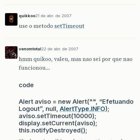
quikkoo
21 de abr. de 2007
use o metodo
setTimeout
venomtotal
22 de abr. de 2007
hmm quikoo, valeu, mas nao sei por que nao
funcionou…
code
Alert aviso = new Alert("", “Efetuando
Logout”, null,
AlertType.INFO
);
aviso.setTimeout(10000);
display.setCurrent(aviso);
this.notifyDestroyed();