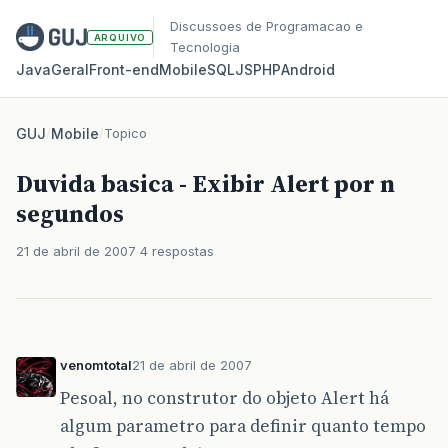
Discussoes de Programacao e
ARQUIVO
Tecnologia
Java
Geral
Front‑end
Mobile
SQL
JS
PHP
Android
GUJ
/
Mobile
/
Topico
Duvida basica - Exibir Alert por n
segundos
21 de abril de 2007
4 respostas
venomtotal
21 de abril de 2007
Pesoal, no construtor do objeto Alert há
algum parametro para definir quanto tempo