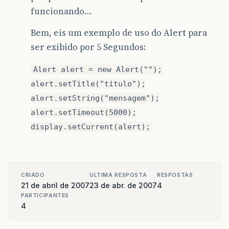
funcionando…
Bem, eis um exemplo de uso do Alert para
ser exibido por 5 Segundos:
Alert alert = new Alert("");
alert.setTitle("titulo");
alert.setString("mensagem");
alert.setTimeout(5000);
display.setCurrent(alert);
CRIADO
ULTIMA RESPOSTA
RESPOSTAS
21 de abril de 2007
23 de abr. de 2007
4
PARTICIPANTES
4