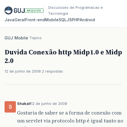
Discussoes de Programacao e
ARQUIVO
Tecnologia
Java
Geral
Front‑end
Mobile
SQL
JS
PHP
Android
GUJ
/
Mobile
/
Topico
Duvida Conexão http Midp1.0 e Midp
2.0
12 de junho de 2008
2 respostas
Shakall
12 de junho de 2008
S
Gostaria de saber se a forma de conexão com
um servlet via protocolo http é igual tanto no