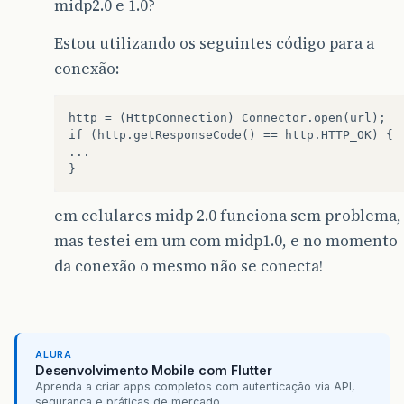
midp2.0 e 1.0?
Estou utilizando os seguintes código para a
conexão:
http = (HttpConnection) Connector.open(url);

if (http.getResponseCode() == http.HTTP_OK) {

...

em celulares midp 2.0 funciona sem problema,
mas testei em um com midp1.0, e no momento
da conexão o mesmo não se conecta!
ALURA
Desenvolvimento Mobile com Flutter
Aprenda a criar apps completos com autenticação via API,
segurança e práticas de mercado....