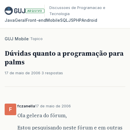
Discussoes de Programacao e
ARQUIVO
Tecnologia
Java
Geral
Front‑end
Mobile
SQL
JS
PHP
Android
GUJ
/
Mobile
/
Topico
Dúvidas quanto a programação para
palms
17 de maio de 2006
3 respostas
fczanella
17 de maio de 2006
F
Ola gelera do fórum,
Estou pesquisando neste fórum e em outras