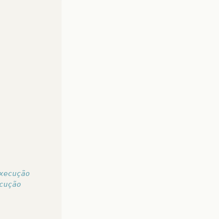
xecução
cução