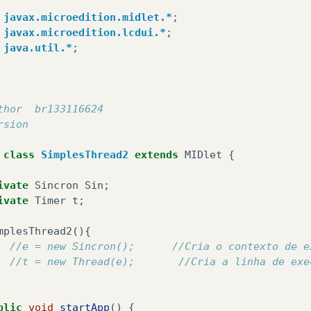
javax.microedition.midlet.*
;
javax.microedition.lcdui.*
;
java.util.*
;
thor  br133116624
rsion
class
SimplesThread2
extends
MIDlet
{
ivate
Sincron
Sin
;
ivate
Timer
t
;
mplesThread2
(){
//e = new Sincron();      //Cria o contexto de e
//t = new Thread(e);       //Cria a linha de exe
blic
void
startApp
()
{