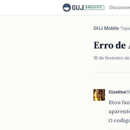
Discussoe
ARQUIVO
GUJ
Mobile
/
/
Topi
Erro de 
18 de fevereiro d
Gizelma
1
Etou fa
aparente
O codigo