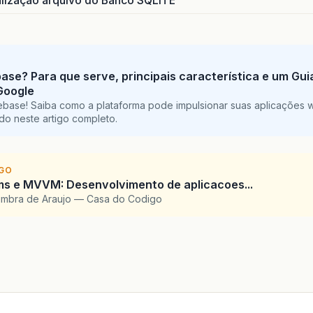
ização arquivo do Banco SQLITE
base? Para que serve, principais característica e um Gu
Google
ebase! Saiba como a plataforma pode impulsionar suas aplicações 
do neste artigo completo.
IGO
ms e MVVM: Desenvolvimento de aplicacoes...
imbra de Araujo — Casa do Codigo