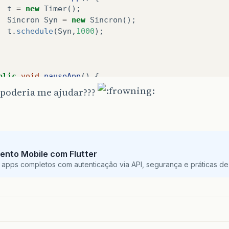
t
=
new
Timer
();
Sincron
Syn
=
new
Sincron
();
t
.
schedule
(
Syn
,
1000
);
blic
void
pauseApp
()
{
poderia me ajudar???
blic
void
destroyApp
(
boolean
unconditional
)
{
ento Mobile com Flutter
ivate
class
Sincron
extends
TimerTask
{
 apps completos com autenticação via API, segurança e práticas de 
public
void
run
()
{
System
.
out
.
println
(
"Thread teste!!"
);
}