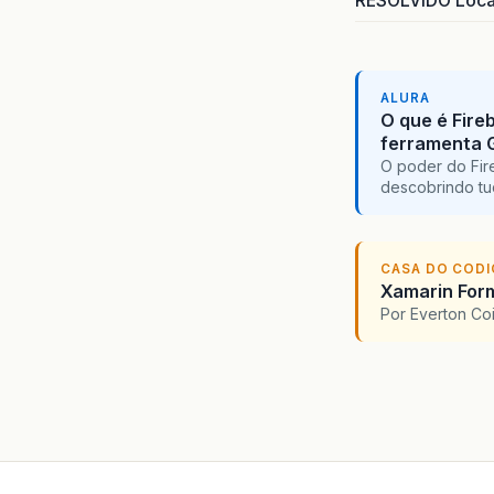
RESOLVIDO Local
ALURA
O que é Fire
ferramenta 
O poder do Fir
descobrindo tu
CASA DO COD
Xamarin For
Por Everton Co