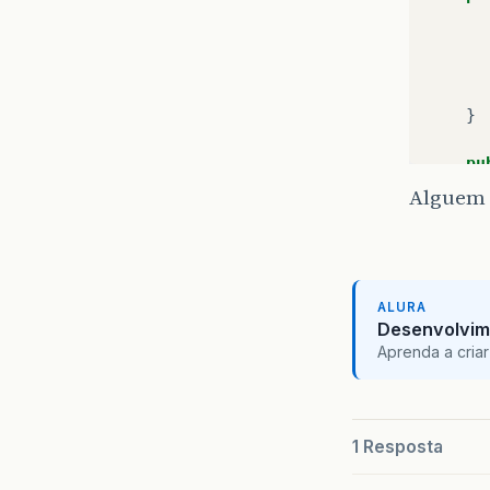
}
pu
}
Alguem 
pu
}
ALURA
Desenvolvim
pr
Aprenda a criar
1 Resposta
}
}