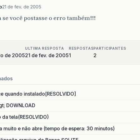
o
21 de fev. de 2005
 se você postasse o erro também!!!
ULTIMA RESPOSTA
RESPOSTAS
PARTICIPANTES
iro de 2005
21 de fev. de 2005
1
2
nados
ce quando instalado[RESOLVIDO]
gt; DOWNLOAD
o da tela(RESOLVIDO)
 muito e não abre (tempo de espera: 30 minutos)