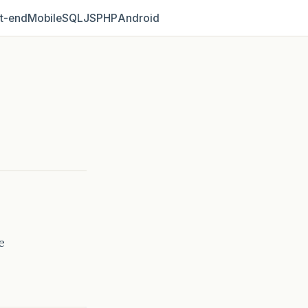
t‑end
Mobile
SQL
JS
PHP
Android
e