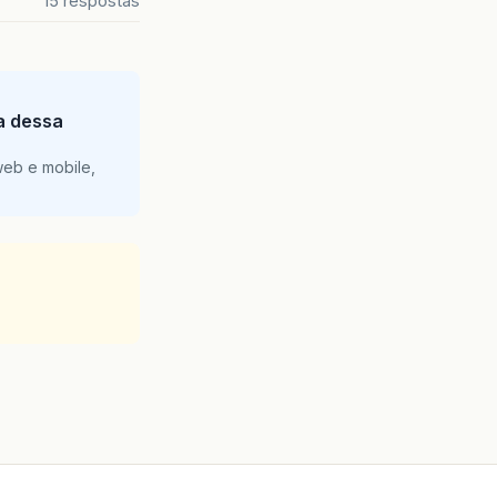
15 respostas
ia dessa
web e mobile,