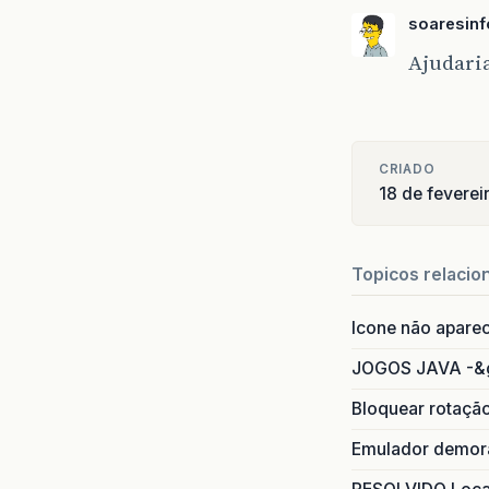
soaresinf
Ajudaria
CRIADO
18 de fevere
Topicos relacio
Icone não apare
JOGOS JAVA -&
Bloquear rotaçã
Emulador demora