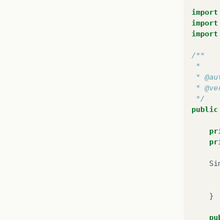
import
import
import
/**
 *
 * @au
 * @ve
 */
public
pr
pr
Si
}
pu