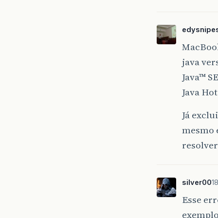
edysnipe
MacBook
java ver
Java™ S
Java Hot
Já exclu
mesmo e
resolver
silver00
1
Esse err
exemplo 