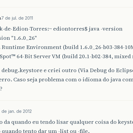
s
7 de jul. de 2011
-de-Edion-Torres:~ ediontorres$ java -version
sion "1.6.0_26"
E Runtime Environment (build 1.6.0_26-b03-384-10
Spot™ 64-Bit Server VM (build 20.1-b02-384, mixed
i debug.keystore e criei outro (Via Debug do Eclip
rro. Caso seja problema com o idioma do java co
?
8 de jan. de 2012
o da quando eu tendo lisar qualquer coisa do keyst
quando tento dar um -list ou -file.