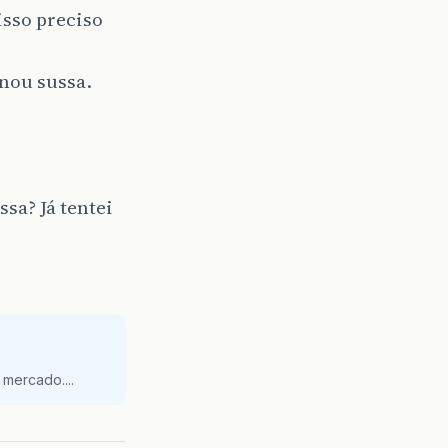
isso preciso
nou sussa.
sa? Já tentei
mercado....