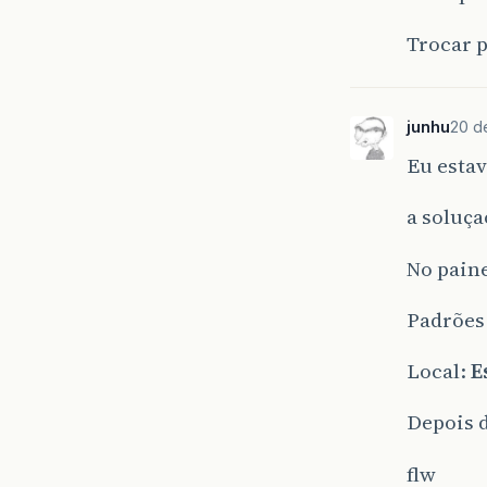
Trocar p
junhu
20 d
Eu esta
a soluça
No pain
Padrões
Local:
E
Depois 
flw