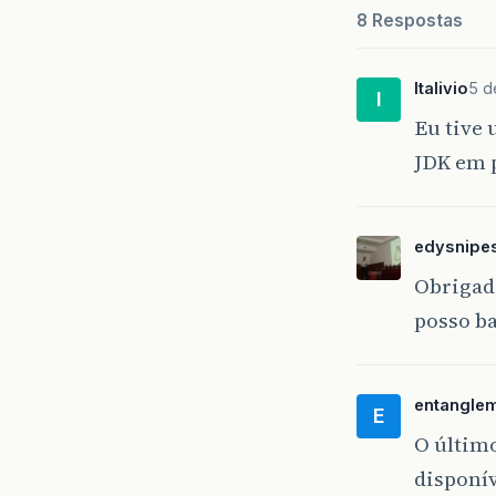
8 Respostas
Italivio
5 d
I
Eu tive
JDK em p
edysnipe
Obrigado
posso b
entangle
E
O último
disponív