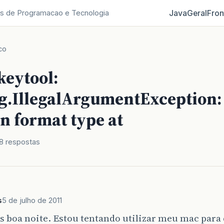
Java
Geral
Fron
s de Programacao e Tecnologia
co
keytool:
ng.IllegalArgumentException:
 format type at
8 respostas
s
5 de julho de 2011
 boa noite. Estou tentando utilizar meu mac para