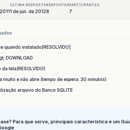
ULTIMA RESPOSTA
RESPOSTAS
PARTICIPANTES
 2011
1 de jun. de 2012
8
7
nados
ce quando instalado[RESOLVIDO]
gt; DOWNLOAD
o da tela(RESOLVIDO)
 muito e não abre (tempo de espera: 30 minutos)
ização arquivo do Banco SQLITE
base? Para que serve, principais característica e um Gu
Google