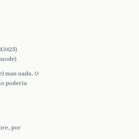
M3425)
 mode)
se) mas nada. O
mo poderia
ore, por