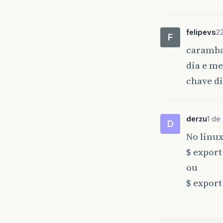
felipevs
22
F
caramba
dia e m
chave di
derzu
1 de
D
No linux
$ expor
ou
$ expor