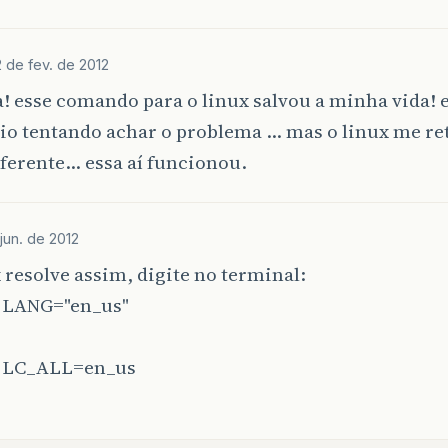
 de fev. de 2012
! esse comando para o linux salvou a minha vida! 
eio tentando achar o problema … mas o linux me r
ferente… essa aí funcionou.
 jun. de 2012
 resolve assim, digite no terminal:
t LANG="en_us"
t LC_ALL=en_us