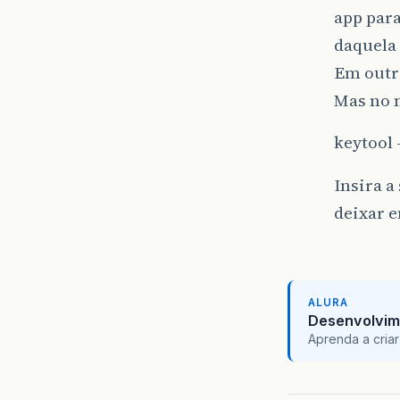
app para
daquela 
Em outr
Mas no m
keytool 
Insira a
deixar e
ALURA
Desenvolvim
Aprenda a criar