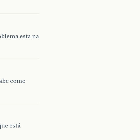
oblema esta na
sabe como
que está