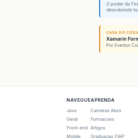
O poder do Fir
descobrindo tu
CASA DO COD
Xamarin For
Por Everton Co
NAVEGUE
APRENDA
Java
Carreiras Alura
Geral
Formacoes
Front-end
Artigos
Mobile
Graduacao FIAP