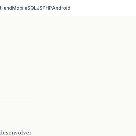
t‑end
Mobile
SQL
JS
PHP
Android
 desenvolver