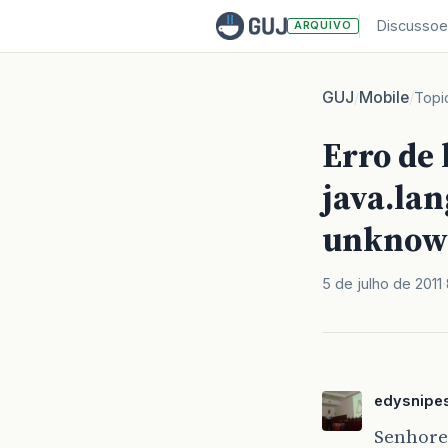
Discussoe
ARQUIVO
GUJ
Mobile
/
/
Topi
Erro de 
java.la
unknown
5 de julho de 2011
edysnipe
Senhores