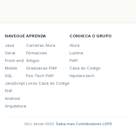
NAVEGUE
APRENDA
CONHECA O GRUPO
Java
Carreiras Alura
Alura
Geral
Formacoes
Lumina
Front-end
Artigos
FIAP
Mobile
Graduacao FIAP
Casa do Codigo
SQL
Pos-Tech FIAP
Hipsters.tech
JavaScript
Livros Casa do Codigo
PHP
Android
Arquitetura
GUJ: desde 2002.
·
Saiba mais
·
Contribuidores
·
LGPD