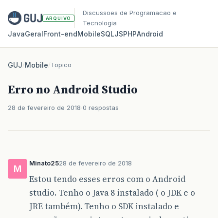
Discussoes de Programacao e
ARQUIVO
Tecnologia
Java
Geral
Front‑end
Mobile
SQL
JS
PHP
Android
GUJ
/
Mobile
/
Topico
Erro no Android Studio
28 de fevereiro de 2018
0 respostas
Minato25
28 de fevereiro de 2018
M
Estou tendo esses erros com o Android
studio. Tenho o Java 8 instalado ( o JDK e o
JRE também). Tenho o SDK instalado e