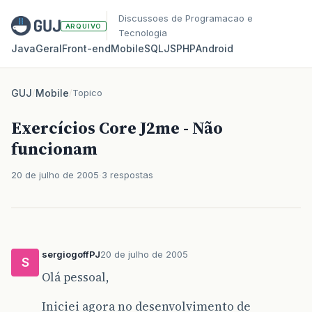
Discussoes de Programacao e
ARQUIVO
Tecnologia
Java
Geral
Front‑end
Mobile
SQL
JS
PHP
Android
GUJ
/
Mobile
/
Topico
Exercícios Core J2me - Não
funcionam
20 de julho de 2005
3 respostas
sergiogoffPJ
20 de julho de 2005
S
Olá pessoal,
Iniciei agora no desenvolvimento de