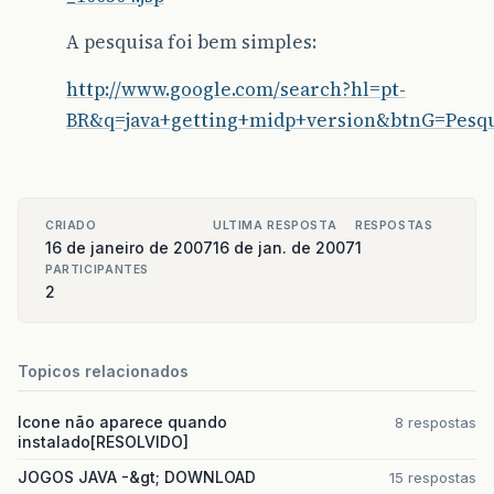
A pesquisa foi bem simples:
http://www.google.com/search?hl=pt-
BR&q=java+getting+midp+version&btnG=Pesqu
CRIADO
ULTIMA RESPOSTA
RESPOSTAS
16 de janeiro de 2007
16 de jan. de 2007
1
PARTICIPANTES
2
Topicos relacionados
Icone não aparece quando
8 respostas
instalado[RESOLVIDO]
JOGOS JAVA -&gt; DOWNLOAD
15 respostas