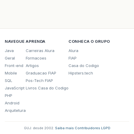
NAVEGUE
APRENDA
CONHECA O GRUPO
Java
Carreiras Alura
Alura
Geral
Formacoes
FIAP
Front-end
Artigos
Casa do Codigo
Mobile
Graduacao FIAP
Hipsters.tech
SQL
Pos-Tech FIAP
JavaScript
Livros Casa do Codigo
PHP
Android
Arquitetura
GUJ: desde 2002.
·
Saiba mais
·
Contribuidores
·
LGPD