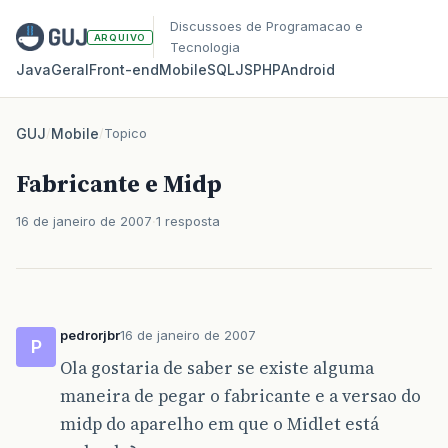
Discussoes de Programacao e
ARQUIVO
Tecnologia
Java
Geral
Front‑end
Mobile
SQL
JS
PHP
Android
GUJ
/
Mobile
/
Topico
Fabricante e Midp
16 de janeiro de 2007
1 resposta
pedrorjbr
16 de janeiro de 2007
P
Ola gostaria de saber se existe alguma
maneira de pegar o fabricante e a versao do
midp do aparelho em que o Midlet está