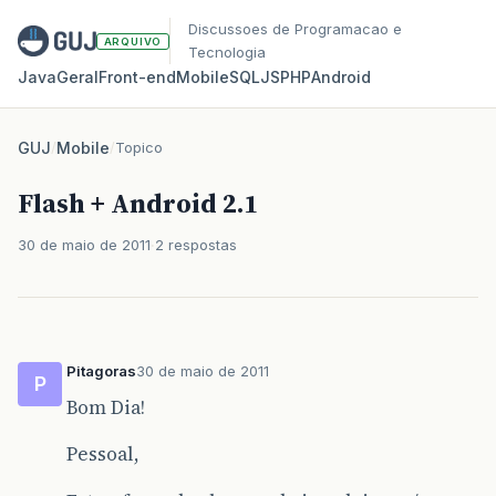
Discussoes de Programacao e
ARQUIVO
Tecnologia
Java
Geral
Front‑end
Mobile
SQL
JS
PHP
Android
GUJ
/
Mobile
/
Topico
Flash + Android 2.1
30 de maio de 2011
2 respostas
Pitagoras
30 de maio de 2011
P
Bom Dia!
Pessoal,