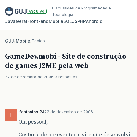
Discussoes de Programacao e
ARQUIVO
Tecnologia
Java
Geral
Front‑end
Mobile
SQL
JS
PHP
Android
GUJ
/
Mobile
/
Topico
GameDev.mobi - Site de construção
de games J2ME pela web
22 de dezembro de 2006
3 respostas
lfantoniosiPJ
22 de dezembro de 2006
L
Ola pessoal,
Gostaria de apresentar o site que desenvolvi