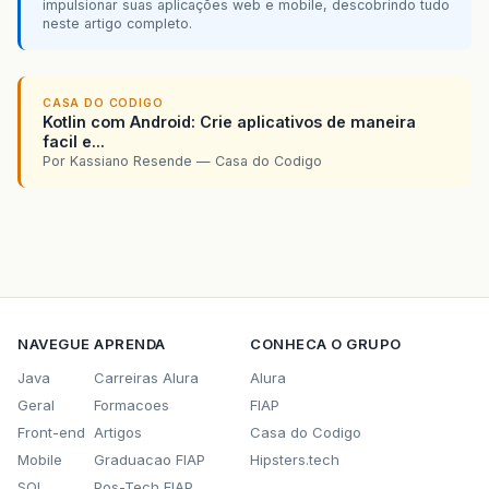
impulsionar suas aplicações web e mobile, descobrindo tudo
neste artigo completo.
CASA DO CODIGO
Kotlin com Android: Crie aplicativos de maneira
facil e...
Por Kassiano Resende — Casa do Codigo
NAVEGUE
APRENDA
CONHECA O GRUPO
Java
Carreiras Alura
Alura
Geral
Formacoes
FIAP
Front-end
Artigos
Casa do Codigo
Mobile
Graduacao FIAP
Hipsters.tech
SQL
Pos-Tech FIAP