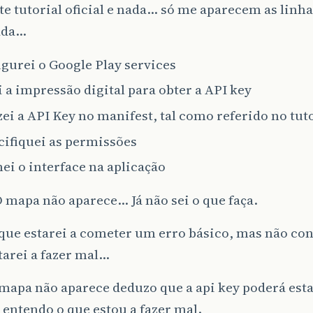
te tutorial oficial e nada… só me aparecem as linha
ada…
gurei o Google Play services
 a impressão digital para obter a API key
zei a API Key no manifest, tal como referido no tut
cifiquei as permissões
ei o interface na aplicação
mapa não aparece… Já não sei o que faça.
que estarei a cometer um erro básico, mas não co
tarei a fazer mal…
mapa não aparece deduzo que a api key poderá est
entendo o que estou a fazer mal.