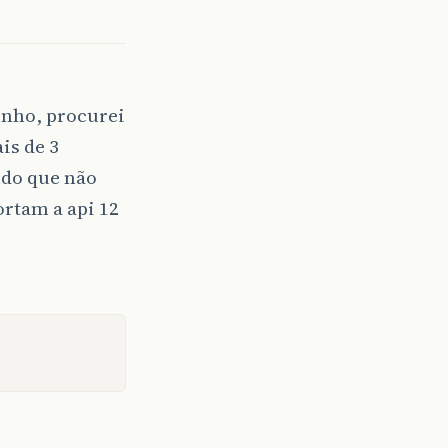
inho, procurei
is de 3
endo que não
rtam a api 12