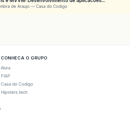
ms e MVVM: Desenvolvimento de aplicacoes...
imbra de Araujo — Casa do Codigo
CONHECA O GRUPO
Alura
FIAP
Casa do Codigo
Hipsters.tech
o