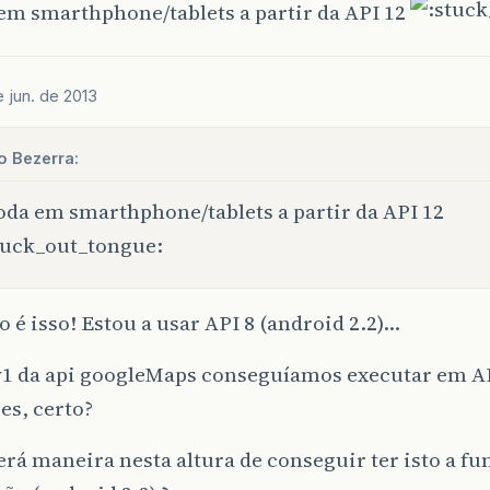
em smarthphone/tablets a partir da API 12
e jun. de 2013
o Bezerra:
oda em smarthphone/tablets a partir da API 12
o é isso! Estou a usar API 8 (android 2.2)…
v1 da api googleMaps conseguíamos executar em A
es, certo?
rá maneira nesta altura de conseguir ter isto a fu