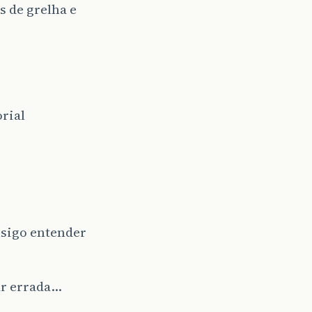
s de grelha e
orial
nsigo entender
ar errada…