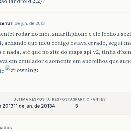
são (android 2.2) ?
zerra
11 de jun. de 2013
tentei rodar no meu smarthphone e ele fechou soz
, achando que meu código estava errado, segui ma
s e nada, até que no site do maps api v2, tinha diz
ava em emulador e somente em aperelhos que supo
te
ULTIMA RESPOSTA
RESPOSTAS
PARTICIPANTES
e 2013
11 de jun. de 2013
4
3
nados