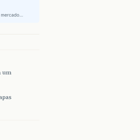
mercado....
em um
apas