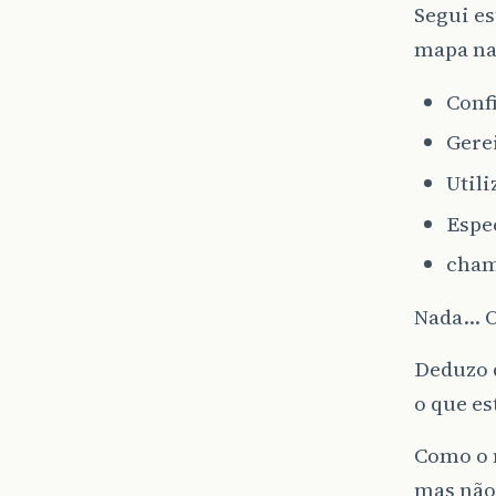
Segui es
mapa n
Confi
Gerei
Utili
Espe
cham
Nada… O 
Deduzo 
o que es
Como o 
mas não 