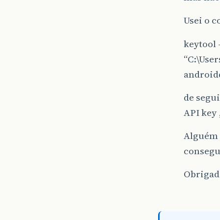
Usei o c
keytool -
“C:\Use
android
de segu
API key
Alguém 
consegu
Obrigad