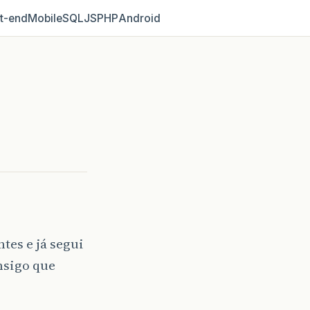
t‑end
Mobile
SQL
JS
PHP
Android
tes e já segui
nsigo que