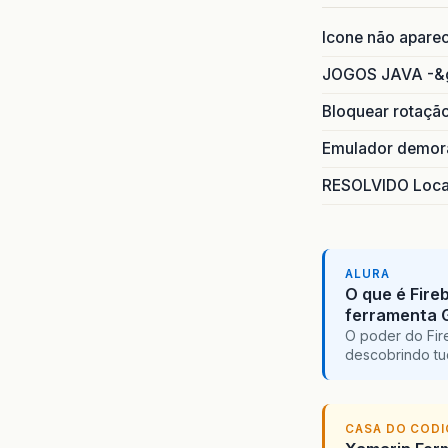
Icone não apare
JOGOS JAVA -&
Bloquear rotaçã
Emulador demora
RESOLVIDO Local
ALURA
O que é Fire
ferramenta 
O poder do Fir
descobrindo tu
CASA DO COD