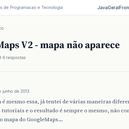
Java
Geral
Fron
s de Programacao e Tecnologia
co
Maps V2 - mapa não aparece
3
4 respostas
e junho de 2013
 é mesmo essa, já tentei de várias maneiras diferen
 tutoriais e o resultado é sempre o mesmo, não co
 o mapa do GoogleMaps…