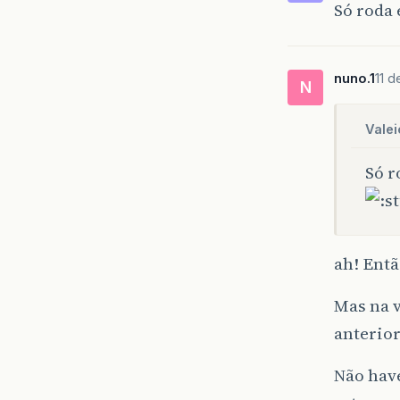
Só roda 
nuno.1
11 d
N
Valei
Só r
ah! Entã
Mas na 
anterior
Não have