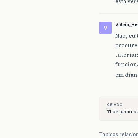
esta ver
Valeio_Be
V
Não, eu 
procurei
tutoriai
funcion
em dian
CRIADO
11 de junho d
Topicos relacio