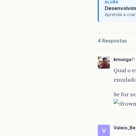
ALURA
Desenvolvim
Aprenda a criar
4 Respostas
kmunga
11
Qual o e
emulado
Se for 
Valeio_Be
V