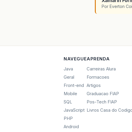
Xamarin For
Por Everton Co
NAVEGUE
APRENDA
Java
Carreiras Alura
Geral
Formacoes
Front-end
Artigos
Mobile
Graduacao FIAP
SQL
Pos-Tech FIAP
JavaScript
Livros Casa do Codig
PHP
Android