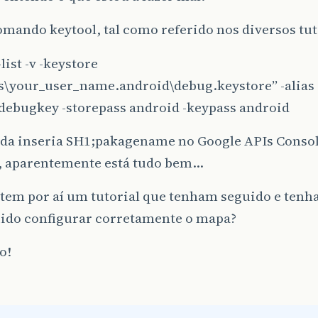
omando keytool, tal como referido nos diversos tut
list -v -keystore
rs\your_user_name.android\debug.keystore” -alias
debugkey -storepass android -keypass android
ida inseria SH1;pakagename no Google APIs Consol
 , aparentemente está tudo bem…
tem por aí um tutorial que tenham seguido e ten
ido configurar corretamente o mapa?
o!