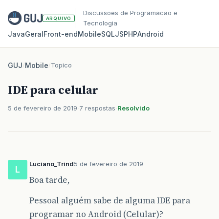
Discussoes de Programacao e
ARQUIVO
Tecnologia
Java
Geral
Front‑end
Mobile
SQL
JS
PHP
Android
GUJ
/
Mobile
/
Topico
IDE para celular
5 de fevereiro de 2019
7 respostas
Resolvido
Luciano_Trind
5 de fevereiro de 2019
L
Boa tarde,
Pessoal alguém sabe de alguma IDE para
programar no Android (Celular)?