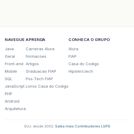
NAVEGUE
APRENDA
CONHECA O GRUPO
Java
Carreiras Alura
Alura
Geral
Formacoes
FIAP
Front-end
Artigos
Casa do Codigo
Mobile
Graduacao FIAP
Hipsters.tech
SQL
Pos-Tech FIAP
JavaScript
Livros Casa do Codigo
PHP
Android
Arquitetura
GUJ: desde 2002.
·
Saiba mais
·
Contribuidores
·
LGPD