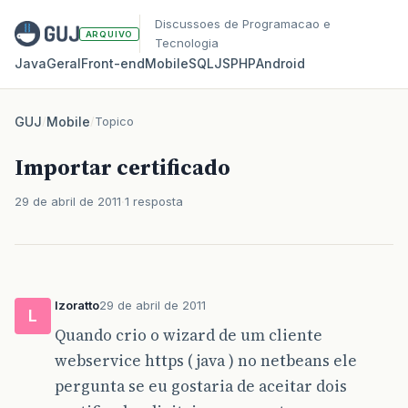
Discussoes de Programacao e
ARQUIVO
Tecnologia
Java
Geral
Front‑end
Mobile
SQL
JS
PHP
Android
GUJ
/
Mobile
/
Topico
Importar certificado
29 de abril de 2011
1 resposta
lzoratto
29 de abril de 2011
L
Quando crio o wizard de um cliente
webservice https ( java ) no netbeans ele
pergunta se eu gostaria de aceitar dois