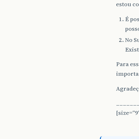
estou c
É po
posso
No S
Exist
Para ess
import
Agradeço
______
[size=“9