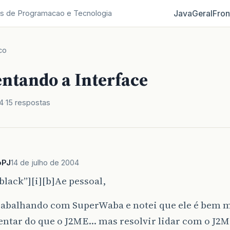
Java
Geral
Fron
s de Programacao e Tecnologia
co
ntando a Interface
4
15 respostas
oPJ
14 de julho de 2004
black”][i][b]Ae pessoal,
rabalhando com SuperWaba e notei que ele é bem ma
ntar do que o J2ME… mas resolvir lidar com o J2M