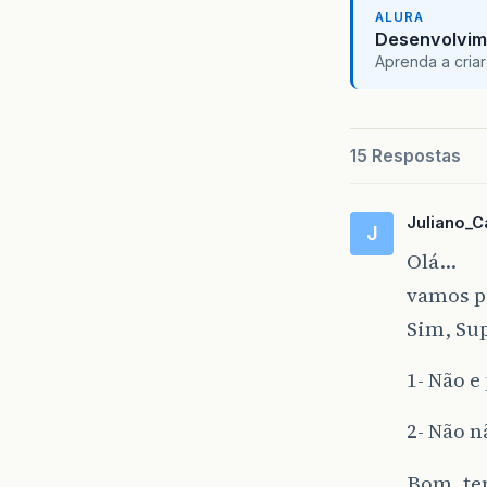
ALURA
Desenvolvim
Aprenda a criar
15 Respostas
Juliano_C
J
Olá…
vamos p
Sim, Su
1- Não e
2- Não n
Bom, te