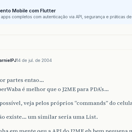
ento Mobile com Flutter
 apps completos com autenticação via API, segurança e práticas de 
arnielPJ
14 de jul. de 2004
or partes entao…
perWaba é melhor que o J2ME para PDA’s…
 possível, veja pelos próprios “commands” do celul
ão existe… um similar seria uma List.
nha em mente qeu a API do J2ME eh bem pequena