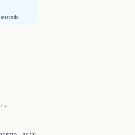
mercado....
ar…
 mesmo… se vc