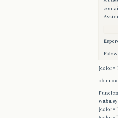
A ques
conta
Assim
Espero
Falow
[color=“
oh mano
Funciono
waba.sys
[color=“
[color=“