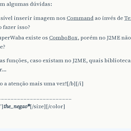
om algumas dúvidas:
ssível inserir imagem nos
Command
ao invés de
Te
 fazer isso?
uperWaba existe os
ComboBox
, porém no J2ME não
e?
as funções, caso existam no J2ME, quais bibliotec
ar…
 a atenção mais uma vez![/b][/i]
_______________________
”]
the_negao®
[/size][/color]