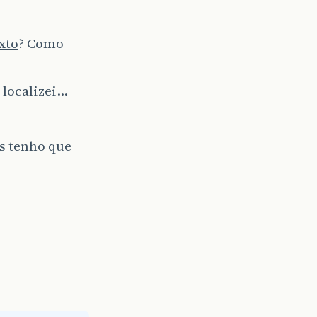
xto
? Como
 localizei…
as tenho que