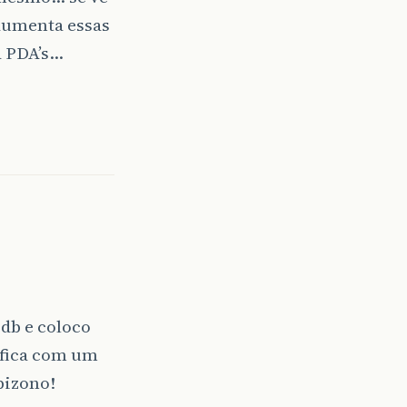
aumenta essas
a PDA’s…
pdb e coloco
 fica com um
bizono!