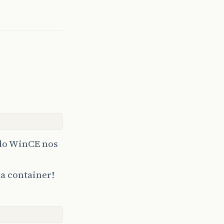
 do WinCE nos
da container!