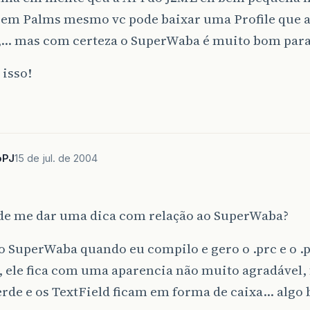
r em Palms mesmo vc pode baixar uma Profile que 
,… mas com certeza o SuperWaba é muito bom par
isso!
oPJ
15 de jul. de 2004
de me dar uma dica com relação ao SuperWaba?
o SuperWaba quando eu compilo e gero o .prc e o .
, ele fica com uma aparencia não muito agradável,
rde e os TextField ficam em forma de caixa… algo 