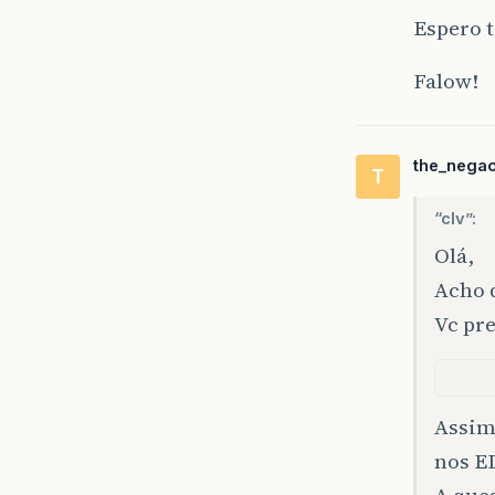
Espero t
Falow!
the_nega
T
“clv”:
Olá,
Acho q
Vc pr
Assim 
nos E