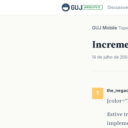
Discussoe
ARQUIVO
GUJ
Mobile
/
/
Topi
Increme
14 de julho de 200
the_nega
T
[color=“
Estive t
impleme