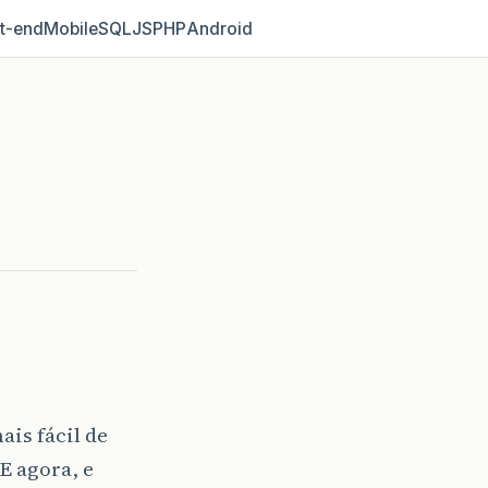
t‑end
Mobile
SQL
JS
PHP
Android
is fácil de
E agora, e