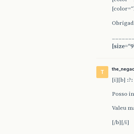
[color=
Obriga
______
[size=“9
the_nega
T
[i][b] :
Posso i
Valeu m
[/b][/i]