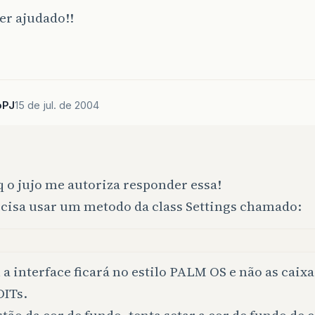
er ajudado!!
oPJ
15 de jul. de 2004
 o jujo me autoriza responder essa!
ecisa usar um metodo da class Settings chamado:
a interface ficará no estilo PALM OS e não as cai
DITs.