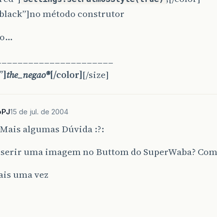
“black”]no método construtor
do…
______________________
”]
the_negao®
[/color]
[/size]
oPJ
15 de jul. de 2004
?: Mais algumas Dúvida :?:
nserir uma imagem no Buttom do SuperWaba? C
ais uma vez