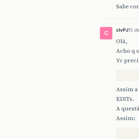
Sabe com
clvPJ
15 de
C
Olá,
Acho q o
Vc prec
Assim a 
EDITs.
A questã
Assim: