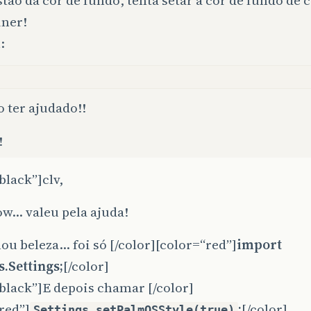
tão da cor de fundo, tenta setar a cor de fundo de 
iner!
:
 ter ajudado!!
!
black”]clv,
w… valeu pela ajuda!
u beleza… foi só [/color][color=“red”]
import
.Settings;
[/color]
black”]E depois chamar [/color]
red”]
;
[/color]
Settings.setPalmOSStyle(true)