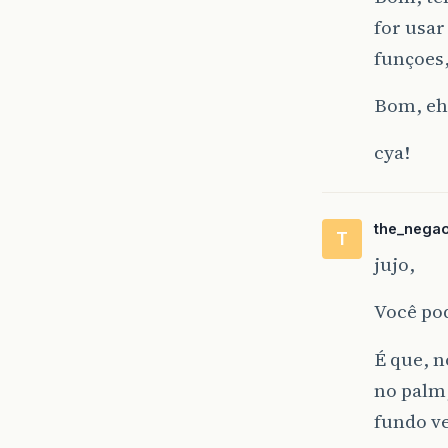
for usa
funçoes
Bom, eh 
cya!
the_nega
T
jujo,
Você po
É que, n
no palm
fundo ve