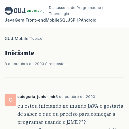
Discussoes de Programacao e
ARQUIVO
Tecnologia
Java
Geral
Front‑end
Mobile
SQL
JS
PHP
Android
GUJ
/
Mobile
/
Topico
Iniciante
8 de outubro de 2003
8 respostas
categoria_junior_mir
8 de outubro de 2003
C
eu estou iniciando no mundo JAVA e gostaria
de saber o que eu preciso para começar a
programar usando o j2ME ???