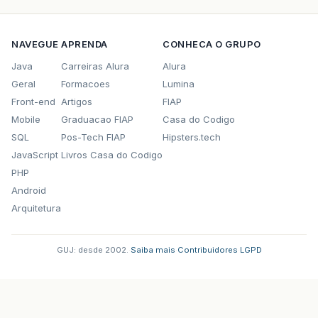
NAVEGUE
APRENDA
CONHECA O GRUPO
Java
Carreiras Alura
Alura
Geral
Formacoes
Lumina
Front-end
Artigos
FIAP
Mobile
Graduacao FIAP
Casa do Codigo
SQL
Pos-Tech FIAP
Hipsters.tech
JavaScript
Livros Casa do Codigo
PHP
Android
Arquitetura
GUJ: desde 2002.
·
Saiba mais
·
Contribuidores
·
LGPD