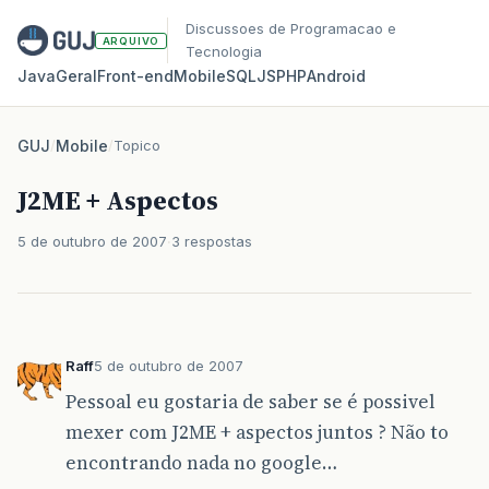
Discussoes de Programacao e
ARQUIVO
Tecnologia
Java
Geral
Front‑end
Mobile
SQL
JS
PHP
Android
GUJ
/
Mobile
/
Topico
J2ME + Aspectos
5 de outubro de 2007
3 respostas
Raff
5 de outubro de 2007
Pessoal eu gostaria de saber se é possivel
mexer com J2ME + aspectos juntos ? Não to
encontrando nada no google…