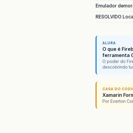
Emulador demora
RESOLVIDO Local
ALURA
O que é Fire
ferramenta 
O poder do Fir
descobrindo tu
CASA DO COD
Xamarin For
Por Everton Co