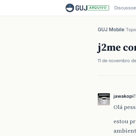
Discussoe
ARQUIVO
GUJ
Mobile
/
/
Topi
j2me co
11 de novembro de
jawakopi
1
Olá pess
estou p
ambient