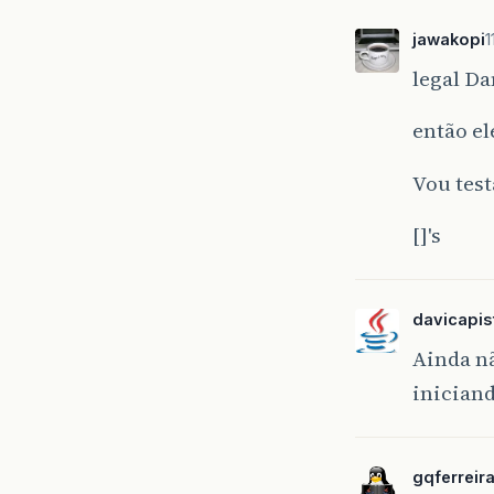
jawakopi
1
legal Da
então el
Vou test
[]'s
davicapis
Ainda nã
iniciand
gqferreir