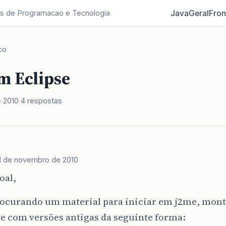
Java
Geral
Fron
s de Programacao e Tecnologia
co
m Eclipse
 2010
4 respostas
1 de novembro de 2010
oal,
rocurando um material para iniciar em j2me, mon
e com versões antigas da seguinte forma: