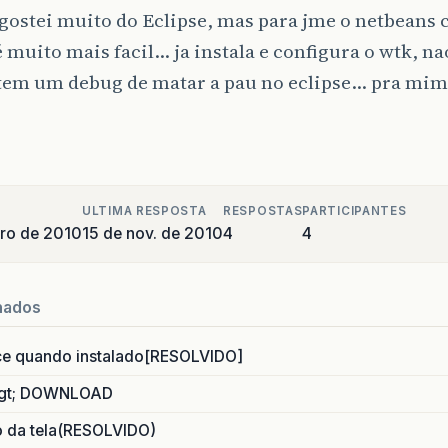
gostei muito do Eclipse, mas para jme o netbeans
 muito mais facil… ja instala e configura o wtk, na
 tem um debug de matar a pau no eclipse… pra mim
ULTIMA RESPOSTA
RESPOSTAS
PARTICIPANTES
ro de 2010
15 de nov. de 2010
4
4
nados
ce quando instalado[RESOLVIDO]
gt; DOWNLOAD
o da tela(RESOLVIDO)