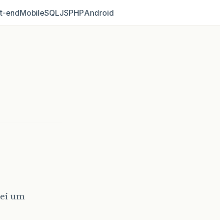
t‑end
Mobile
SQL
JS
PHP
Android
tei um