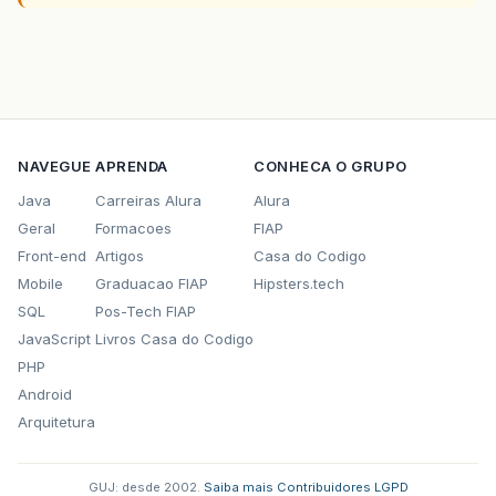
NAVEGUE
APRENDA
CONHECA O GRUPO
Java
Carreiras Alura
Alura
Geral
Formacoes
FIAP
Front-end
Artigos
Casa do Codigo
Mobile
Graduacao FIAP
Hipsters.tech
SQL
Pos-Tech FIAP
JavaScript
Livros Casa do Codigo
PHP
Android
Arquitetura
GUJ: desde 2002.
·
Saiba mais
·
Contribuidores
·
LGPD