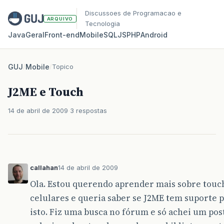
Discussoes de Programacao e
ARQUIVO
Tecnologia
Java
Geral
Front‑end
Mobile
SQL
JS
PHP
Android
GUJ
/
Mobile
/
Topico
J2ME e Touch
14 de abril de 2009
3 respostas
callahan
14 de abril de 2009
Ola. Estou querendo aprender mais sobre tou
celulares e queria saber se J2ME tem suporte 
isto. Fiz uma busca no fórum e só achei um pos