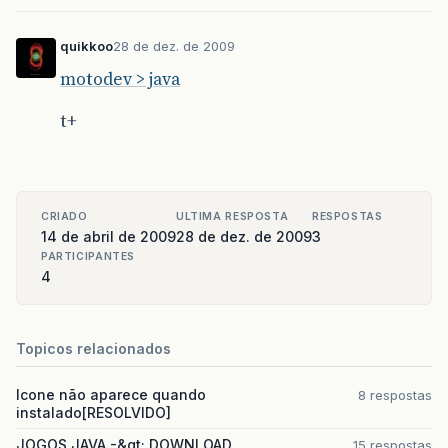
quikkoo
28 de dez. de 2009
motodev > java
t+
CRIADO
ULTIMA RESPOSTA
RESPOSTAS
14 de abril de 2009
28 de dez. de 2009
3
PARTICIPANTES
4
Topicos relacionados
Icone não aparece quando
8 respostas
instalado[RESOLVIDO]
JOGOS JAVA -&gt; DOWNLOAD
15 respostas