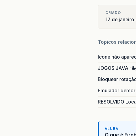
CRIADO
17 de janeiro
Topicos relacio
Icone não apare
JOGOS JAVA -&
Bloquear rotaçã
Emulador demora
RESOLVIDO Local
ALURA
O que é Fire