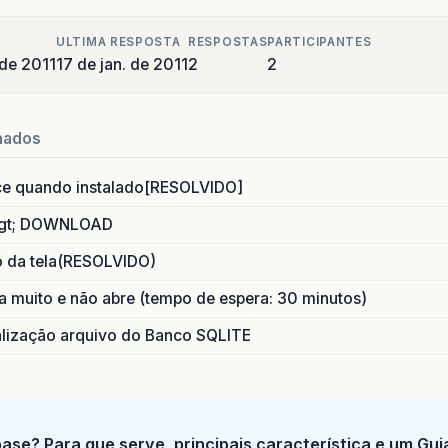
ULTIMA RESPOSTA
RESPOSTAS
PARTICIPANTES
 de 2011
17 de jan. de 2011
2
2
nados
ce quando instalado[RESOLVIDO]
gt; DOWNLOAD
o da tela(RESOLVIDO)
 muito e não abre (tempo de espera: 30 minutos)
ização arquivo do Banco SQLITE
base? Para que serve, principais característica e um Gu