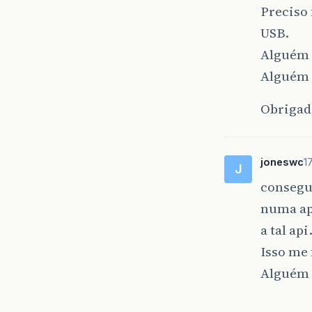
Preciso 
USB.
Alguém 
Alguém 
Obrigad
joneswc
1
J
consegu
numa ap
a tal api
Isso me 
Alguém c