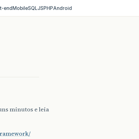
t‑end
Mobile
SQL
JS
PHP
Android
uns minutos e leia
cframework/