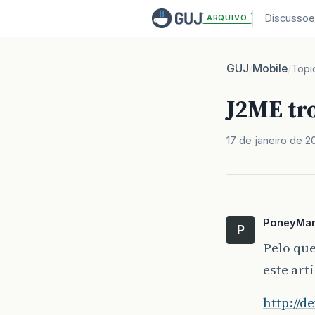
Discussoe
ARQUIVO
GUJ
Mobile
/
/
Topi
J2ME tr
17 de janeiro de 20
PoneyMa
P
Pelo que
este art
http://