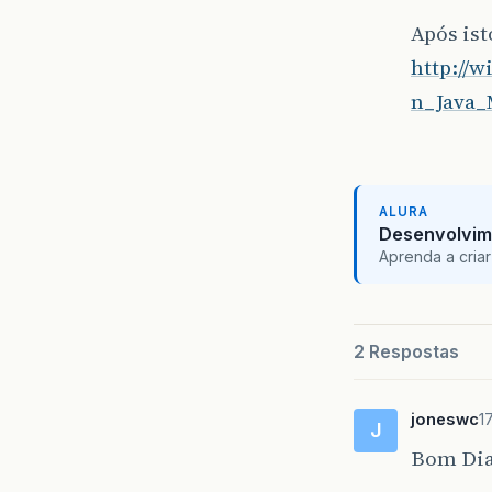
Após ist
http://
n_Java
ALURA
Desenvolvim
Aprenda a criar
2 Respostas
joneswc
1
J
Bom Dia