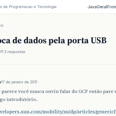
Java
Geral
Fron
s de Programacao e Tecnologia
co
oca de dados pela porta USB
11
2 respostas
n
17 de janeiro de 2011
 parece você nunca ouviu falar do GCF então pare 
igo introdutório.
developers.sun.com/mobility/midp/articles/generi