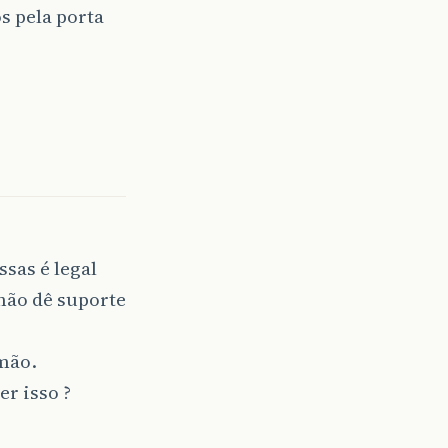
s pela porta
sas é legal
não dê suporte
 mão.
r isso ?